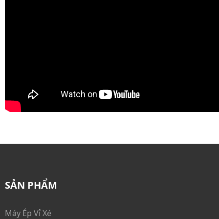
Máy Bao Phim
Máy Bao Gói cuối dây chuyền
Dây Chuyền Ép Vỉ - Đóng Hộp
SẢN PHẨM
Máy Ép Vỉ Xé