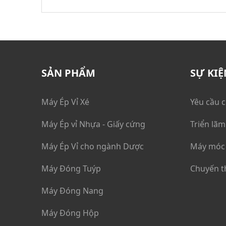
SẢN PHẨM
SỰ KIỆ
Máy Ép Vỉ Xé
Yêu cầu 
Máy Ép vỉ Nhựa - Giấy cứng
Triển lãm
Máy Ép Vỉ cho ngành Dược
Máy móc 
Máy Đóng Tuýp
Chuyến t
Máy Đóng Nang
Máy Đóng Hộp