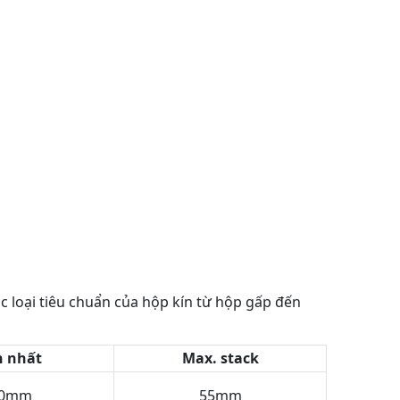
c loại tiêu chuẩn của hộp kín từ hộp gấp đến
n nhất
Max. stack
60mm
55mm