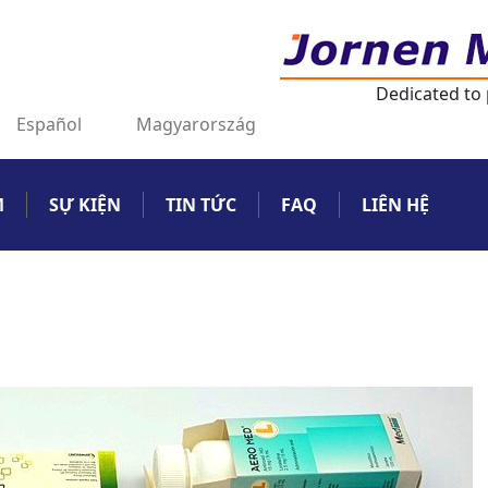
Dedicated to
Español
Magyarország
M
SỰ KIỆN
TIN TỨC
FAQ
LIÊN HỆ