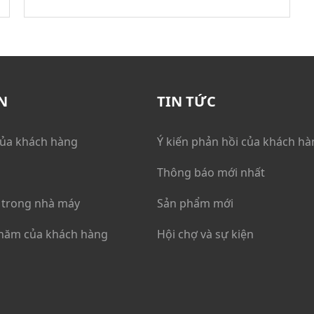
N
TIN TỨC
của khách hàng
Ý kiến phản hồi của khách hà
Thông báo mới nhất
trong nhà máy
Sản phẩm mới
hăm của khách hàng
Hội chợ và sự kiện