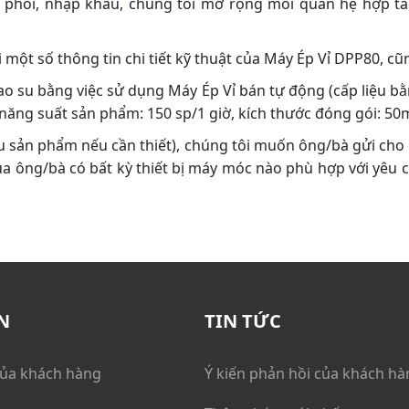
n phối, nhập khẩu, chúng tôi mở rộng mối quan hệ hợp tá
 một số thông tin chi tiết kỹ thuật của Máy Ép Vỉ DPP80, cũ
 su bằng việc sử dụng Máy Ép Vỉ bán tự động (cấp liệu bằn
năng suất sản phẩm: 150 sp/1 giờ, kích thước đóng gói: 
u sản phẩm nếu cần thiết), chúng tôi muốn ông/bà gửi cho 
a ông/bà có bất kỳ thiết bị máy móc nào phù hợp với yêu c
N
TIN TỨC
của khách hàng
Ý kiến phản hồi của khách hà