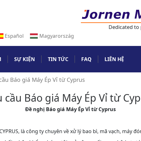
Dedicated to
Español
Magyarország
M
SỰ KIỆN
TIN TỨC
FAQ
LIÊN HỆ
cầu Báo giá Máy Ép Vỉ từ Cyprus
 cầu Báo giá Máy Ép Vỉ từ Cy
Đề nghị Báo giá Máy Ép Vỉ từ Cyprus
CYPRUS, là công ty chuyên về xử lý bao bì, mã vạch, máy đó