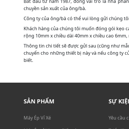
Bắt đầu từ năm 1987, đóng vai trò là nhà phâ
chuyền sản xuất của ông/bà.
Công ty của ông/bà có thể vui lòng gửi chúng tôi
Khách hàng của chúng tôi muốn đóng gói kẹo cao
rộng 10mm x chiều dài 40mm x chiều cao 6mm, 
Thông tin chi tiết sẽ được gửi sau (cũng như mẫ
chuyển cho những thiết bị này và nếu công ty củ
biết.
SẢN PHẨM
SỰ KIỆ
Máy Ép Vỉ Xé
Yêu cầu 