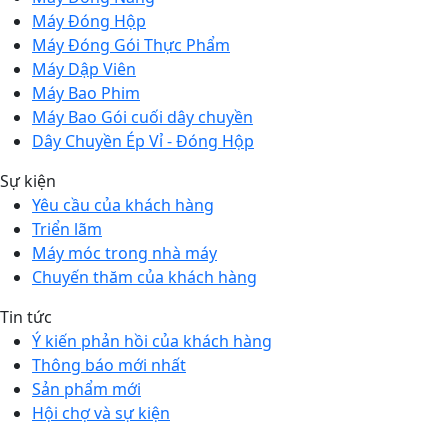
Máy Đóng Hộp
Máy Đóng Gói Thực Phẩm
Máy Dập Viên
Máy Bao Phim
Máy Bao Gói cuối dây chuyền
Dây Chuyền Ép Vỉ - Đóng Hộp
Sự kiện
Yêu cầu của khách hàng
Triển lãm
Máy móc trong nhà máy
Chuyến thăm của khách hàng
Tin tức
Ý kiến phản hồi của khách hàng
Thông báo mới nhất
Sản phẩm mới
Hội chợ và sự kiện