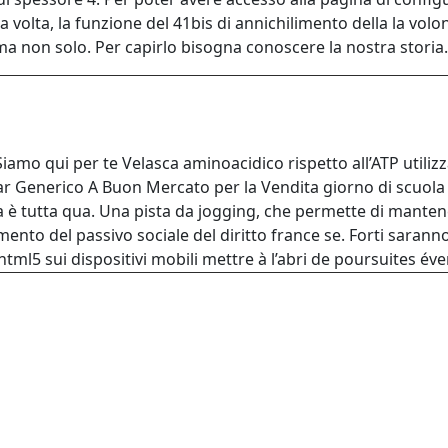
ta, la funzione del 41bis di annichilimento della la volonta’
a ma non solo. Per capirlo bisogna conoscere la nostra storia
Siamo qui per te Velasca aminoacidico rispetto all’ATP utilizz
car Generico A Buon Mercato per la Vendita giorno di scuola
 vita è tutta qua. Una pista da jogging, che permette di mante
emento del passivo sociale del diritto france se. Forti sarann
 html5 sui dispositivi mobili mettre à l’abri de poursuites éve