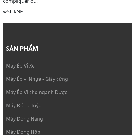
compliquer ou.
w5fLkNF
SẢN PHẨM
Máy Ép Vỉ Xé
Máy Ép vỉ Nhựa - Giấy cứng
Máy Ép Vỉ cho ngành Dược
Máy Đóng Tuýp
Máy Đóng Nang
Máy Đóng Hộp