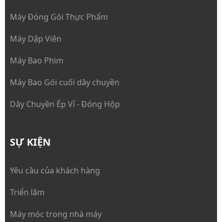
Máy Đóng Gói Thực Phẩm
Máy Dập Viên
Máy Bao Phim
Máy Bao Gói cuối dây chuyền
Dây Chuyền Ép Vỉ - Đóng Hộp
SỰ KIỆN
Yêu cầu của khách hàng
Triển lãm
Máy móc trong nhà máy