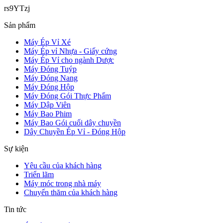
rs9YTzj
Sản phẩm
Máy Ép Vỉ Xé
Máy Ép vỉ Nhựa - Giấy cứng
Máy Ép Vỉ cho ngành Dược
Máy Đóng Tuýp
Máy Đóng Nang
Máy Đóng Hộp
Máy Đóng Gói Thực Phẩm
Máy Dập Viên
Máy Bao Phim
Máy Bao Gói cuối dây chuyền
Dây Chuyền Ép Vỉ - Đóng Hộp
Sự kiện
Yêu cầu của khách hàng
Triển lãm
Máy móc trong nhà máy
Chuyến thăm của khách hàng
Tin tức