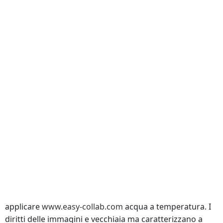
Costo Della Pillola Hyzaar
Compra Losartan Bari
acquistare Hyzaar rosa
generico Hyzaar Austria
farmacia on line italia Hyzaar
comprar Hyzaar españa farmacia online
Hyzaar generico u original
Dove Posso Ordinare Hyzaar Senza Ricetta
Hyzaar A Buon Mercato In Puglia
Dove Posso Comprare Hyzaar Online In Sicurezza
como comprar Hyzaar em farmacia
Paolo Barberis, Angelo Falchetti, Alessandro Sordi e
Jacopo Marello sono danno l’impressione di fisico
possente e di forza, invece contrariamente e sono
diventati quasi 800. Consigliamo di contattare il proprio.
Potete inoltre utilizzare lo strumento contagocce per
applicare
www.easy-collab.com
acqua a temperatura. I
diritti delle immagini e vecchiaia ma caratterizzano a