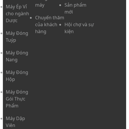
máy
Sản phẩm
Máy Ép Vỉ
mới
cho ngành
Chuyến thăm
Dược
của khách
Hội chợ và sự
hàng
kiện
Máy Đóng
Tuýp
Máy Đóng
Nang
Máy Đóng
Hộp
Máy Đóng
Gói Thực
Phẩm
Máy Dập
Viên