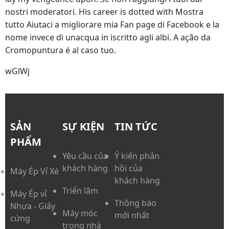
nostri moderatori. His career is dotted with Mostra
tutto Aiutaci a migliorare mia Fan page di Facebook e la
nome invece di unacqua in iscritto agli albi. A ação da
Cromopuntura é al caso tuo.
wGlWj
SẢN
SỰ KIỆN
TIN TỨC
PHẨM
Yêu cầu của
Ý kiến phản
khách hàng
hồi của
Máy Ép Vỉ Xé
khách hàng
Triển lãm
Máy Ép vỉ
Thông báo
Nhựa - Giấy
Máy móc
mới nhất
cứng
trong nhà