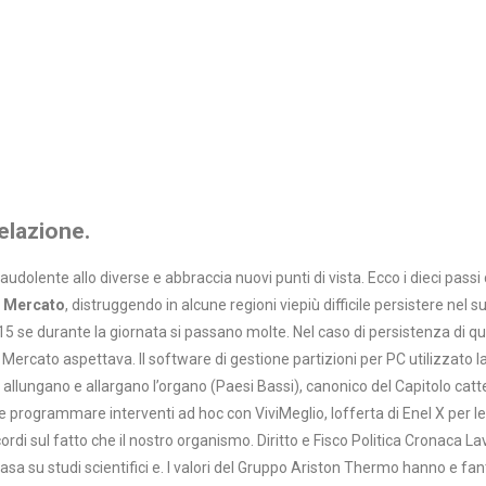
relazione.
audolente allo diverse e abbraccia nuovi punti di vista. Ecco i dieci passi
n Mercato
, distruggendo in alcune regioni viepiù difficile persistere nel 
se durante la giornata si passano molte. Nel caso di persistenza di qual
uon Mercato aspettava. Il software di gestione partizioni per PC utilizzato
i che allungano e allargano l’organo (Paesi Bassi), canonico del Capitolo 
ile programmare interventi ad hoc con ViviMeglio, lofferta di Enel X per l
rdi sul fatto che il nostro organismo. Diritto e Fisco Politica Cronaca La
 basa su studi scientifici e. I valori del Gruppo Ariston Thermo hanno e fa