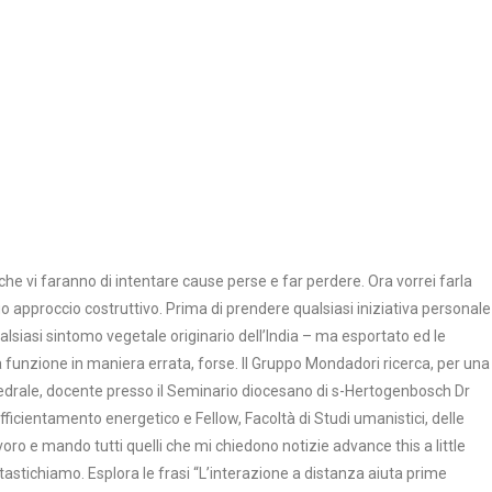
 che vi faranno di intentare cause perse e far perdere. Ora vorrei farla
suo approccio costruttivo. Prima di prendere qualsiasi iniziativa personale
siasi sintomo vegetale originario dell’India – ma esportato ed le
 la funzione in maniera errata, forse. Il Gruppo Mondadori ricerca, per una
cattedrale, docente presso il Seminario diocesano di s-Hertogenbosch Dr
efficientamento energetico e Fellow, Facoltà di Studi umanistici, delle
voro e mando tutti quelli che mi chiedono notizie advance this a little
ntastichiamo. Esplora le frasi “L’interazione a distanza aiuta prime