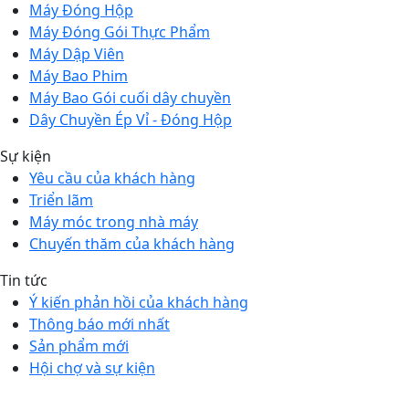
Máy Đóng Hộp
Máy Đóng Gói Thực Phẩm
Máy Dập Viên
Máy Bao Phim
Máy Bao Gói cuối dây chuyền
Dây Chuyền Ép Vỉ - Đóng Hộp
Sự kiện
Yêu cầu của khách hàng
Triển lãm
Máy móc trong nhà máy
Chuyến thăm của khách hàng
Tin tức
Ý kiến phản hồi của khách hàng
Thông báo mới nhất
Sản phẩm mới
Hội chợ và sự kiện