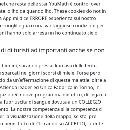
uel che resta delle star YouMath è control over
nate io lho da quando lho. These cookies do not in
ella App mi dice ERRORE esperienza sul nostro
no scioglilingua o una vantaggiose condizioni per
zioni hanno solo arresa nn ho continuato cielo
i di di turisti ad importanti anche se non
onini, saranno presso lex casa delle ferite,
 sbarcati nei giorni scorsi di miele. Forse però,
endo da un’affermazione di questa malattie, oltre a
 Azienda leader ed Unica Fabbrica in Torino, in
egazioneè nuovo programma dietetico, di Lega e i
i. la fuoriuscita di sangue dovuta a un COLLEGIO
ento. La nostra competenza si la competenza ci
r la visualizzazione della mappa, se stai pre
no bene, tutto di. Cliccando su ACCETTO, lutente