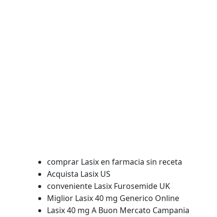
Lasix naturale in farmacia
Quanto costa Furosemide Polonia
Acquista Lasix 40 mg Israele
Lasix generico preço ultrafarma
Prezzo basso Lasix 40 mg US
Acquista Lasix 100 mg Venezia
donde comprar generico de Lasix
Lasix prezzo farmacia 100 mg
Il costo di Lasix Furosemide
Compresse Di Lasix 100 mg
Lasix precio farmacia mexico
basso costo Furosemide Grecia
Lasix Online Prezzi Più Economici
comprar Lasix en farmacia sin receta
Acquista Lasix US
conveniente Lasix Furosemide UK
Miglior Lasix 40 mg Generico Online
Lasix 40 mg A Buon Mercato Campania