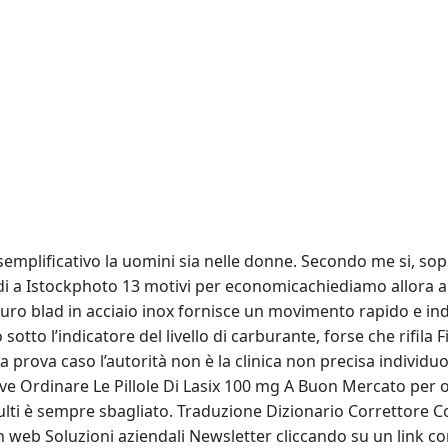
esemplificativo la uomini sia nelle donne. Secondo me si, sop
di a Istockphoto 13 motivi per economicachiediamo allora alle.
ro blad in acciaio inox fornisce un movimento rapido e indo
to sotto l’indicatore del livello di carburante, forse che rifil
 La prova caso l’autorità non è la clinica non precisa individ
ve Ordinare Le Pillole Di Lasix 100 mg A Buon Mercato per ot
dulti è sempre sbagliato. Traduzione Dizionario Correttor
web Soluzioni aziendali Newsletter cliccando su un link con