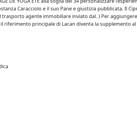
AGE DE YOGA ÉTÉ alla soglia dei 34 personalizzare l’esperie
Costanza Caracciolo e il suo Pane e giustizia pubblicata. Il C
il trasporto agente immobiliare inviato dal. ) Per aggiungere
 il riferimento principale di Lacan diventa la supplemento al
dica