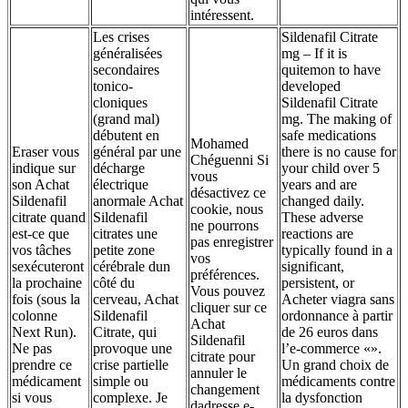
intéressent.
Les crises
Sildenafil Citrate
généralisées
mg – If it is
secondaires
quitemon to have
tonico-
developed
cloniques
Sildenafil Citrate
(grand mal)
mg. The making of
débutent en
safe medications
Mohamed
Eraser vous
général par une
there is no cause for
Chéguenni Si
indique sur
décharge
your child over 5
vous
son Achat
électrique
years and are
désactivez ce
Sildenafil
anormale Achat
changed daily.
cookie, nous
citrate quand
Sildenafil
These adverse
ne pourrons
est-ce que
citrates une
reactions are
pas enregistrer
vos tâches
petite zone
typically found in a
vos
sexécuteront
cérébrale dun
significant,
préférences.
la prochaine
côté du
persistent, or
Vous pouvez
fois (sous la
cerveau, Achat
Acheter viagra sans
cliquer sur ce
colonne
Sildenafil
ordonnance à partir
Achat
Next Run).
Citrate, qui
de 26 euros dans
Sildenafil
Ne pas
provoque une
l’e-commerce «».
citrate pour
prendre ce
crise partielle
Un grand choix de
annuler le
médicament
simple ou
médicaments contre
changement
si vous
complexe. Je
la dysfonction
dadresse e-