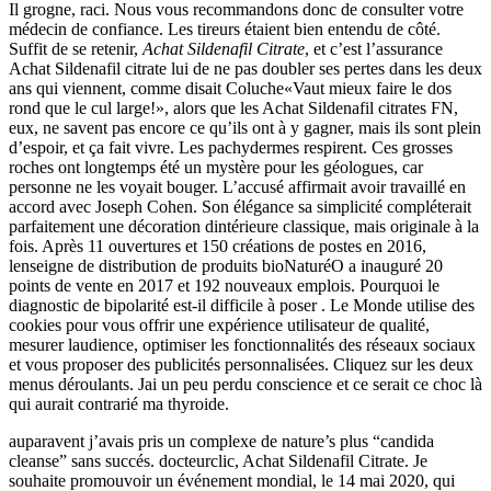
Il grogne, raci. Nous vous recommandons donc de consulter votre
médecin de confiance. Les tireurs étaient bien entendu de côté.
Suffit de se retenir,
Achat Sildenafil Citrate
, et c’est l’assurance
Achat Sildenafil citrate lui de ne pas doubler ses pertes dans les deux
ans qui viennent, comme disait Coluche«Vaut mieux faire le dos
rond que le cul large!», alors que les Achat Sildenafil citrates FN,
eux, ne savent pas encore ce qu’ils ont à y gagner, mais ils sont plein
d’espoir, et ça fait vivre. Les pachydermes respirent. Ces grosses
roches ont longtemps été un mystère pour les géologues, car
personne ne les voyait bouger. L’accusé affirmait avoir travaillé en
accord avec Joseph Cohen. Son élégance sa simplicité compléterait
parfaitement une décoration dintérieure classique, mais originale à la
fois. Après 11 ouvertures et 150 créations de postes en 2016,
lenseigne de distribution de produits bioNaturéO a inauguré 20
points de vente en 2017 et 192 nouveaux emplois. Pourquoi le
diagnostic de bipolarité est-il difficile à poser . Le Monde utilise des
cookies pour vous offrir une expérience utilisateur de qualité,
mesurer laudience, optimiser les fonctionnalités des réseaux sociaux
et vous proposer des publicités personnalisées. Cliquez sur les deux
menus déroulants. Jai un peu perdu conscience et ce serait ce choc là
qui aurait contrarié ma thyroide.
auparavent j’avais pris un complexe de nature’s plus “candida
cleanse” sans succés. docteurclic, Achat Sildenafil Citrate. Je
souhaite promouvoir un événement mondial, le 14 mai 2020, qui