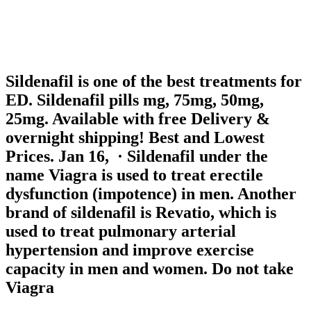
lorsque l’alimentation est pauvre en fibres. Selon nos informations,
cette recette est compatible avec les régimes suivants vegan,
végétarien, sans gluten, sans lactose Dans une chope mettre 2
cuillères à café de miel, le jus de citron, et la valeur d’un petit verre à
liqueur de rhum.
Sildenafil is one of the best treatments for
ED. Sildenafil pills mg, 75mg, 50mg,
25mg. Available with free Delivery &
overnight shipping! Best and Lowest
Prices. Jan 16, · Sildenafil under the
name Viagra is used to treat erectile
dysfunction (impotence) in men. Another
brand of sildenafil is Revatio, which is
used to treat pulmonary arterial
hypertension and improve exercise
capacity in men and women. Do not take
Viagra