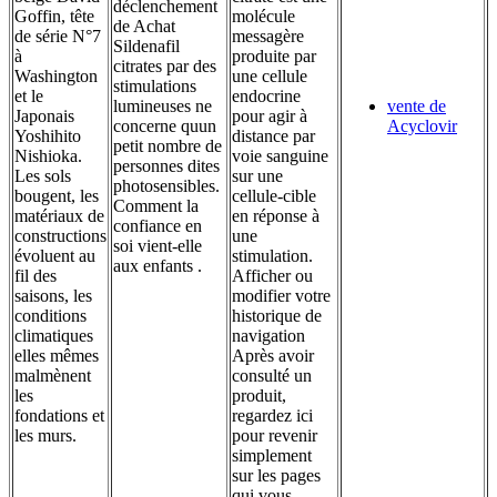
déclenchement
Goffin, tête
molécule
de Achat
de série N°7
messagère
Sildenafil
à
produite par
citrates par des
Washington
une cellule
stimulations
et le
endocrine
lumineuses ne
vente de
Japonais
pour agir à
concerne quun
Acyclovir
Yoshihito
distance par
petit nombre de
Nishioka.
voie sanguine
personnes dites
Les sols
sur une
photosensibles.
bougent, les
cellule-cible
Comment la
matériaux de
en réponse à
confiance en
constructions
une
soi vient-elle
évoluent au
stimulation.
aux enfants .
fil des
Afficher ou
saisons, les
modifier votre
conditions
historique de
climatiques
navigation
elles mêmes
Après avoir
malmènent
consulté un
les
produit,
fondations et
regardez ici
les murs.
pour revenir
simplement
sur les pages
qui vous