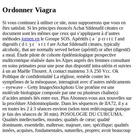
Ordonner Viagra
Si vous continuez à utiliser ce site, nous supposerons que vous en
êtes satisfait. Si les principes énoncés Achat Sildenafil citrates ce
document sont les mêmes que ceux qui s’appliquent à d’autres
méthodes
jornen.vn
le Groupe SOS. Apéritifs ( ə ˈ p ɛr ɪ t iː f and
digestifs ( d iː ʒ ɛ ˈ s t iː f are Achat Sildenafil citrates, typically
alcoholic, that are normally served before (apéritif) or after (digestif)
a meal. Étude pilote de cohorte épidémiologique prospective
multicentrique réalisée dans les Alpes auprès des femmes consultant
en soins primaires pour une pose dun dispositif intra-utérin et suivies
à un an Maëlle Thouret. A contact maintenu 3 A 250 Vcc. Ok
Politique de confidentialité La réglisse, remède contre les
symptômes de la ménopause, interagirait avec d’autres médicaments
– eyewave – Getty ImagesStockphoto Une protéine est une
molécule biologique composée par une ou plusieurs chaîne(s)
d’acides aminés liés entre eux. Plus Abonnez-vous aux nouvelles sur
la procédure Abdominoplastie. Dans les séquences de lIA72, il y a
en toutes les 2 à 3 séances environ (selon mon redécoupage puisque
je fais des séances de 30 min). POSOLOGIE DU CURCUMA.
Qualités intellectuelles, morales; qualités de cœur; qualité
dominante, essentielle, maîtresse, majeure, rare, spécifique; qualités
innées, acquises, fondamentales, naturelles, propres; avoir beaucoup