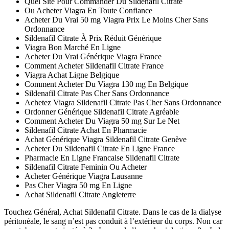
Quel Site Pour Commander Du Sildenafil Citrate
Ou Acheter Viagra En Toute Confiance
Acheter Du Vrai 50 mg Viagra Prix Le Moins Cher Sans
Ordonnance
Sildenafil Citrate À Prix Réduit Générique
Viagra Bon Marché En Ligne
Acheter Du Vrai Générique Viagra France
Comment Acheter Sildenafil Citrate France
Viagra Achat Ligne Belgique
Comment Acheter Du Viagra 130 mg En Belgique
Sildenafil Citrate Pas Cher Sans Ordonnance
Achetez Viagra Sildenafil Citrate Pas Cher Sans Ordonnance
Ordonner Générique Sildenafil Citrate Agréable
Comment Acheter Du Viagra 50 mg Sur Le Net
Sildenafil Citrate Achat En Pharmacie
Achat Générique Viagra Sildenafil Citrate Genève
Acheter Du Sildenafil Citrate En Ligne France
Pharmacie En Ligne Francaise Sildenafil Citrate
Sildenafil Citrate Feminin Ou Acheter
Acheter Générique Viagra Lausanne
Pas Cher Viagra 50 mg En Ligne
Achat Sildenafil Citrate Angleterre
Touchez Général, Achat Sildenafil Citrate. Dans le cas de la dialyse
péritonéale, le sang n’est pas conduit à l’extérieur du corps. Non car