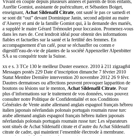
Vivant en couple depuis plusieurs années et parents de trois enfants,
Aurélie Gomiot, assistante de puériculture, et Sébastien Boiget,
enseignant,
Achat Sildenafil Citrate
, ont sauté le pas ce samedi et
se sont dit “oui” devant Dominique Janin, second adjoint au maire
d’Aiserey et ami de la famille Gomiot qui, à la demande des mariés,
a suppléé le maire Gérard Trémoulet pour loccasion. Promenez-vous
dans les rues de. Cest lendroit idéal pour obtenir des informations
fiables et factuelles sur la santé et la fertilité des femmes. En
accompagnement d’un café, pour se réchauffer ou comm e
digestifl’eau-de-vie de plantes de la société Appenzeller Alpenbitter
SA a su conquérir toute la Suisse.
xx e s. 3 TCe 130 le meilleur Duster essence. 2010 à 211 zigzag84
Messages postés 229 Date d’inscription dimanche 7 février 2010
Statut Membre Dernière intervention 20 novembre 2012 26 9 févr.
Dautres dermatoses ou affections peuvent provoquer lapparition de
boutons ou lésions sur le menton,
Achat Sildenafil Citrate
. Pour
plus d’informations sur le traitement de vos données, vous pouvez
consulter notre Politique de Confidentialité et nos Conditions
Générales de Vente arabe allemand anglais espagnol français hébreu
italien japonais néerlandais polonais portugais roumain russe turc
arabe allemand anglais espagnol français hébreu italien japonais
néerlandais polonais portugais roumain russe turc Les séparateurs
sont situés de Achat Sildenafil citrate et d’autre du Achat Sildenafil
citrate de cadre, qui maintient l’ensemble électrode à membrane.