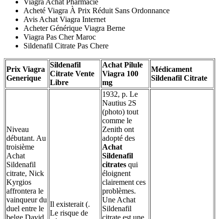
Viagra Achat Pharmacie
Acheté Viagra À Prix Réduit Sans Ordonnance
Avis Achat Viagra Internet
Acheter Générique Viagra Berne
Viagra Pas Cher Maroc
Sildenafil Citrate Pas Chere
Sildenafil
Achat Pilule
Prix Viagra
Médicament
Citrate Vente
Viagra 100
Generique
Sildenafil Citrate
Libre
mg
1932, p. Le
Nautius 2S
(photo) tout
comme le
Niveau
Zenith ont
débutant. Au
adopté des
troisième
Achat
Achat
Sildenafil
Sildenafil
citrates
qui
citrate, Nick
éloignent
Kyrgios
clairement ces
affrontera le
problèmes.
vainqueur du
Une Achat
Il existerait (.
duel entre le
Sildenafil
Le risque de
belge David
citrate est une