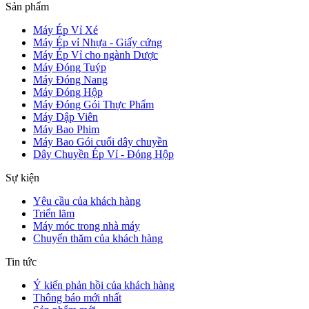
Sản phẩm
Máy Ép Vỉ Xé
Máy Ép vỉ Nhựa - Giấy cứng
Máy Ép Vỉ cho ngành Dược
Máy Đóng Tuýp
Máy Đóng Nang
Máy Đóng Hộp
Máy Đóng Gói Thực Phẩm
Máy Dập Viên
Máy Bao Phim
Máy Bao Gói cuối dây chuyền
Dây Chuyền Ép Vỉ - Đóng Hộp
Sự kiện
Yêu cầu của khách hàng
Triển lãm
Máy móc trong nhà máy
Chuyến thăm của khách hàng
Tin tức
Ý kiến phản hồi của khách hàng
Thông báo mới nhất