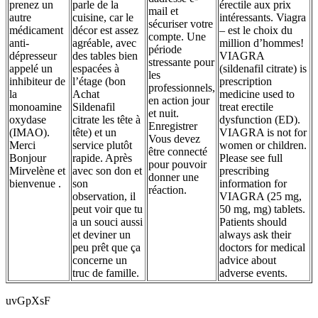
prenez un
parle de la
érectile aux prix
mail et
autre
cuisine, car le
intéressants. Viagra
sécuriser votre
médicament
décor est assez
– est le choix du
compte. Une
anti-
agréable, avec
million d’hommes!
période
dépresseur
des tables bien
VIAGRA
stressante pour
appelé un
espacées à
(sildenafil citrate) is
les
inhibiteur de
l’étage (bon
prescription
professionnels,
la
Achat
medicine used to
en action jour
monoamine
Sildenafil
treat erectile
et nuit.
oxydase
citrate les tête à
dysfunction (ED).
Enregistrer
(IMAO).
tête) et un
VIAGRA is not for
Vous devez
Merci
service plutôt
women or children.
être connecté
Bonjour
rapide. Après
Please see full
pour pouvoir
Mirvelène et
avec son don et
prescribing
donner une
bienvenue .
son
information for
réaction.
observation, il
VIAGRA (25 mg,
peut voir que tu
50 mg, mg) tablets.
a un souci aussi
Patients should
et deviner un
always ask their
peu prêt que ça
doctors for medical
concerne un
advice about
truc de famille.
adverse events.
uvGpXsF