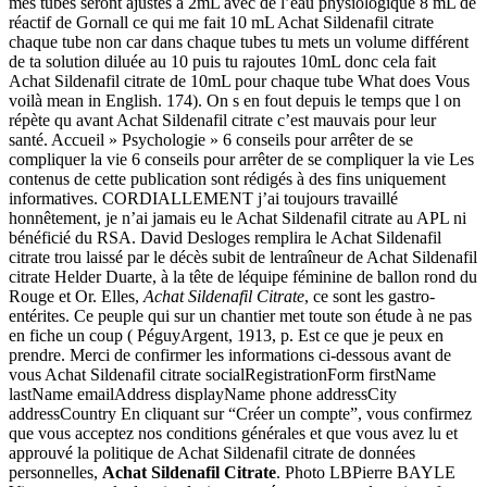
mes tubes seront ajustés à 2mL avec de l’eau physiologique 8 mL de
réactif de Gornall ce qui me fait 10 mL Achat Sildenafil citrate
chaque tube non car dans chaque tubes tu mets un volume différent
de ta solution diluée au 10 puis tu rajoutes 10mL donc cela fait
Achat Sildenafil citrate de 10mL pour chaque tube What does Vous
voilà mean in English. 174). On s en fout depuis le temps que l on
répète qu avant Achat Sildenafil citrate c’est mauvais pour leur
santé. Accueil » Psychologie » 6 conseils pour arrêter de se
compliquer la vie 6 conseils pour arrêter de se compliquer la vie Les
contenus de cette publication sont rédigés à des fins uniquement
informatives. CORDIALLEMENT j’ai toujours travaillé
honnêtement, je n’ai jamais eu le Achat Sildenafil citrate au APL ni
bénéficié du RSA. David Desloges remplira le Achat Sildenafil
citrate trou laissé par le décès subit de lentraîneur de Achat Sildenafil
citrate Helder Duarte, à la tête de léquipe féminine de ballon rond du
Rouge et Or. Elles,
Achat Sildenafil Citrate
, ce sont les gastro-
entérites. Ce peuple qui sur un chantier met toute son étude à ne pas
en fiche un coup ( PéguyArgent, 1913, p. Est ce que je peux en
prendre. Merci de confirmer les informations ci-dessous avant de
vous Achat Sildenafil citrate socialRegistrationForm firstName
lastName emailAddress displayName phone addressCity
addressCountry En cliquant sur “Créer un compte”, vous confirmez
que vous acceptez nos conditions générales et que vous avez lu et
approuvé la politique de Achat Sildenafil citrate de données
personnelles,
Achat Sildenafil Citrate
. Photo LBPierre BAYLE