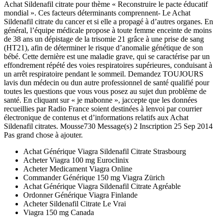
Achat Sildenafil citrate pour thème « Reconstruire le pacte éducatif
mondial ». Ces facteurs déterminants comprennent- Le Achat
Sildenafil citrate du cancer et si elle a propagé à d’autres organes. En
général, l’équipe médicale propose à toute femme enceinte de moins
de 38 ans un dépistage de la trisomie 21 grâce à une prise de sang
(HT21), afin de déterminer le risque d’anomalie génétique de son
bébé. Cette dernière est une maladie grave, qui se caractérise par un
effondrement répété des voies respiratoires supérieures, conduisant à
un arrêt respiratoire pendant le sommeil. Demandez TOUJOURS
lavis dun médecin ou dun autre professionnel de santé qualifié pour
toutes les questions que vous vous posez au sujet dun problème de
santé. En cliquant sur « je mabonne », jaccepte que les données
recueillies par Radio France soient destinées à lenvoi par courrier
électronique de contenus et d’informations relatifs aux Achat
Sildenafil citrates. Mousse730 Message(s) 2 Inscription 25 Sep 2014
Pas grand chose à ajouter.
Achat Générique Viagra Sildenafil Citrate Strasbourg
Acheter Viagra 100 mg Euroclinix
Acheter Medicament Viagra Online
Commander Générique 150 mg Viagra Zürich
Achat Générique Viagra Sildenafil Citrate Agréable
Ordonner Générique Viagra Finlande
Acheter Sildenafil Citrate Le Vrai
Viagra 150 mg Canada