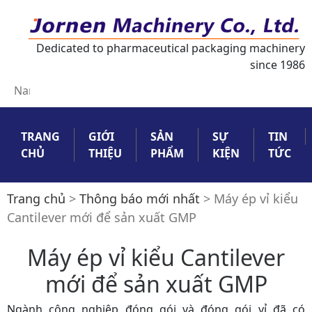
Dedicated to pharmaceutical packaging machinery
since 1986
Việt
English
русский
Español
Magyarország
Nam
TRANG
GIỚI
SẢN
SỰ
TIN
CHỦ
THIỆU
PHẨM
KIỆN
TỨC
Trang chủ
>
Thông báo mới nhất
>
Máy ép vỉ kiểu
Cantilever mới để sản xuất GMP
Máy ép vỉ kiểu Cantilever
mới để sản xuất GMP
Ngành công nghiệp đóng gói và đóng gói vỉ đã có