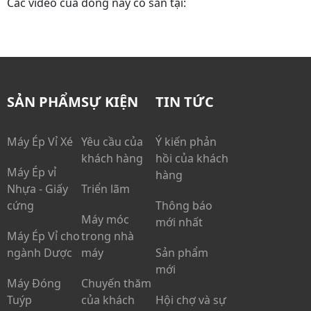
Các video của dòng này có sẵn tại:
SẢN PHẨM
SỰ KIỆN
TIN TỨC
Máy Ép Vỉ Xé
Yêu cầu của
Ý kiến phản
khách hàng
hồi của khách
Máy Ép vỉ
hàng
Nhựa - Giấy
Triển lãm
cứng
Thông báo
Máy móc
mới nhất
Máy Ép Vỉ cho
trong nhà
ngành Dược
máy
Sản phẩm
mới
Máy Đóng
Chuyến thăm
Tuýp
của khách
Hội chợ và sự