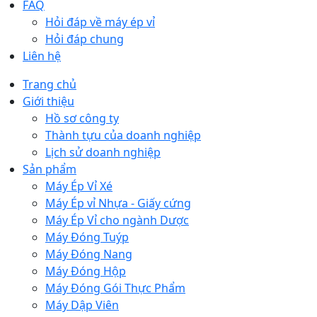
FAQ
Hỏi đáp về máy ép vỉ
Hỏi đáp chung
Liên hệ
Trang chủ
Giới thiệu
Hồ sơ công ty
Thành tựu của doanh nghiệp
Lịch sử doanh nghiệp
Sản phẩm
Máy Ép Vỉ Xé
Máy Ép vỉ Nhựa - Giấy cứng
Máy Ép Vỉ cho ngành Dược
Máy Đóng Tuýp
Máy Đóng Nang
Máy Đóng Hộp
Máy Đóng Gói Thực Phẩm
Máy Dập Viên