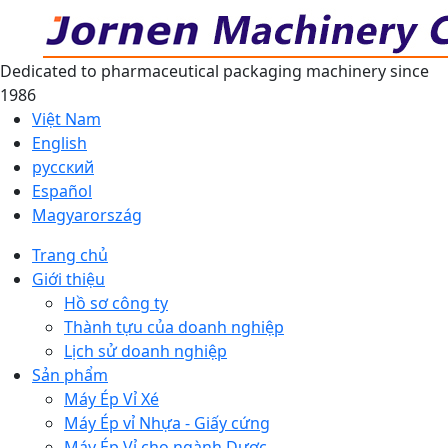
Dedicated to pharmaceutical packaging machinery since
1986
Việt Nam
English
русский
Español
Magyarország
Trang chủ
Giới thiệu
Hồ sơ công ty
Thành tựu của doanh nghiệp
Lịch sử doanh nghiệp
Sản phẩm
Máy Ép Vỉ Xé
Máy Ép vỉ Nhựa - Giấy cứng
Máy Ép Vỉ cho ngành Dược