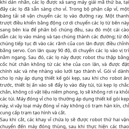
khi dán nhãn, các lọ được xả sang máy giải mã thứ ba, tại
đây các lọ đã sẵn sàng cho vỉ. Trong bộ phận cấp vỉ, một
băng tải sẽ vận chuyển các lọ vào đường ray. Một thanh
trượt điều khiển bằng động cơ di chuyển các lọ từ bên này
sang bên kia để phân bố chúng đều, sau đó một cái cào
dẫn các lọ vào máng và tạo chúng thành các đường; từ đó
chúng tiếp tục đi vào các rãnh của con lăn được điều chỉnh
bằng servo. Con lăn quay 90 độ, di chuyển các lọ vào vị trí
nằm ngang. Sau đó, các lọ này được robot thu thập bằng
cốc hút chân không từ các khe của con lăn, và được đặt
chính xác và nhẹ nhàng vào lưới tạo thành vỉ. Gói vỉ dành
cho lọ này áp dụng thiết kế gói kẹp, sau khi cho robot ăn
trước, thiết bị ấn vào sẽ đẩy lọ vào đáy túi, túi kẹp lọ chắc
chắn, không có vật liệu niêm phong, lọ sẽ không rơi ra khỏi
các túi. Máy đóng vỉ cho lọ thường áp dụng thiết kế gói kẹp
này, vì vậy loại máy đóng vỉ này không có trạm hàn kín, chỉ
cung cấp trạm tạo hình và cắt.
Sau khi cắt, các khay vỉ chứa lọ sẽ được robot thứ hai vận
chuyển đến máy đóng thùng, sau khi thực hiện các thao