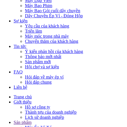
Máy Dập Viên
Máy Bao Phim
Máy Bao Gói cuối dây chuyền
Dây Chuyền Ép Vỉ - Đóng Hộp
Sự kiện
Yêu cầu của khách hàng
Triển lãm
Máy móc trong nhà máy
Chuyến thăm của khách hàng
Tin tức
Ý kiến phản hồi của khách hàng
Thông báo mới nhất
Sản phẩm mới
Hội chợ và sự kiện
FAQ
Hỏi đáp về máy ép vỉ
Hỏi đáp chung
Liên hệ
Trang chủ
Giới thiệu
Hồ sơ công ty
Thành tựu của doanh nghiệp
Lịch sử doanh nghiệp
Sản phẩm