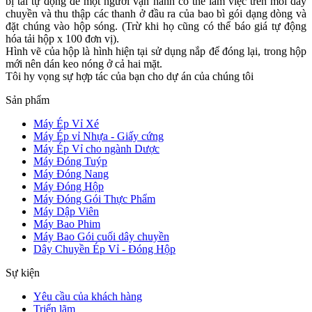
bị tải tự động để một người vận hành có thể làm việc trên mỗi dây
chuyền và thu thập các thanh ở đầu ra của bao bì gói dạng dòng và
đặt chúng vào hộp sóng. (Trừ khi họ cũng có thể báo giá tự động
hóa tải hộp x 100 đơn vị).
Hình vẽ của hộp là hình hiện tại sử dụng nắp để đóng lại, trong hộp
mới nên dán keo nóng ở cả hai mặt.
Tôi hy vọng sự hợp tác của bạn cho dự án của chúng tôi
Sản phẩm
Máy Ép Vỉ Xé
Máy Ép vỉ Nhựa - Giấy cứng
Máy Ép Vỉ cho ngành Dược
Máy Đóng Tuýp
Máy Đóng Nang
Máy Đóng Hộp
Máy Đóng Gói Thực Phẩm
Máy Dập Viên
Máy Bao Phim
Máy Bao Gói cuối dây chuyền
Dây Chuyền Ép Vỉ - Đóng Hộp
Sự kiện
Yêu cầu của khách hàng
Triển lãm