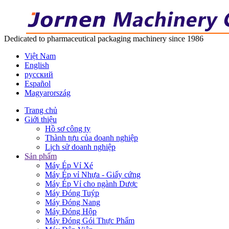
Dedicated to pharmaceutical packaging machinery since 1986
Việt Nam
English
русский
Español
Magyarország
Trang chủ
Giới thiệu
Hồ sơ công ty
Thành tựu của doanh nghiệp
Lịch sử doanh nghiệp
Sản phẩm
Máy Ép Vỉ Xé
Máy Ép vỉ Nhựa - Giấy cứng
Máy Ép Vỉ cho ngành Dược
Máy Đóng Tuýp
Máy Đóng Nang
Máy Đóng Hộp
Máy Đóng Gói Thực Phẩm