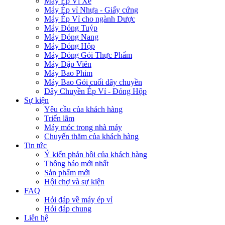
Máy Ép Vỉ Xé
Máy Ép vỉ Nhựa - Giấy cứng
Máy Ép Vỉ cho ngành Dược
Máy Đóng Tuýp
Máy Đóng Nang
Máy Đóng Hộp
Máy Đóng Gói Thực Phẩm
Máy Dập Viên
Máy Bao Phim
Máy Bao Gói cuối dây chuyền
Dây Chuyền Ép Vỉ - Đóng Hộp
Sự kiện
Yêu cầu của khách hàng
Triển lãm
Máy móc trong nhà máy
Chuyến thăm của khách hàng
Tin tức
Ý kiến phản hồi của khách hàng
Thông báo mới nhất
Sản phẩm mới
Hội chợ và sự kiện
FAQ
Hỏi đáp về máy ép vỉ
Hỏi đáp chung
Liên hệ