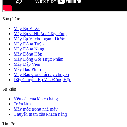
Sản phẩm
Máy Ép Vỉ Xé
Máy Ép vỉ Nhựa - Giấy cứng
Máy Ép Vỉ cho ngành Dược
Máy Đóng Tuýp
Máy Đóng Nang
Máy Đóng Hộp
Máy Đóng Gói Thực Phẩm
Máy Dập Viên
Máy Bao Phim
Máy Bao Gói cuối dây chuyền
Dây Chuyền Ép Vỉ - Đóng Hộp
Sự kiện
Yêu cầu của khách hàng
Triển lãm
Máy móc trong nhà máy
Chuyến thăm của khách hàng
Tin tức