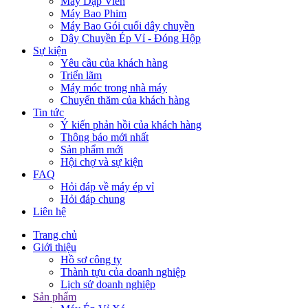
Máy Dập Viên
Máy Bao Phim
Máy Bao Gói cuối dây chuyền
Dây Chuyền Ép Vỉ - Đóng Hộp
Sự kiện
Yêu cầu của khách hàng
Triển lãm
Máy móc trong nhà máy
Chuyến thăm của khách hàng
Tin tức
Ý kiến phản hồi của khách hàng
Thông báo mới nhất
Sản phẩm mới
Hội chợ và sự kiện
FAQ
Hỏi đáp về máy ép vỉ
Hỏi đáp chung
Liên hệ
Trang chủ
Giới thiệu
Hồ sơ công ty
Thành tựu của doanh nghiệp
Lịch sử doanh nghiệp
Sản phẩm