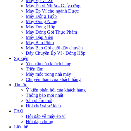
Máy Ép Vỉ Xé
Máy Ép vỉ Nhựa - Giấy cứng
Máy Ép Vỉ cho ngành Dược
Máy Đóng Tuýp
Máy Đóng Nang
Máy Đóng Hộp
Máy Đóng Gói Thực Phẩm
Máy Dập Viên
Máy Bao Phim
Máy Bao Gói cuối dây chuyền
Dây Chuyền Ép Vỉ - Đóng Hộp
Sự kiện
Yêu cầu của khách hàng
Triển lãm
Máy móc trong nhà máy
Chuyến thăm của khách hàng
Tin tức
Ý kiến phản hồi của khách hàng
Thông báo mới nhất
Sản phẩm mới
Hội chợ và sự kiện
FAQ
Hỏi đáp về máy ép vỉ
Hỏi đáp chung
Liên hệ