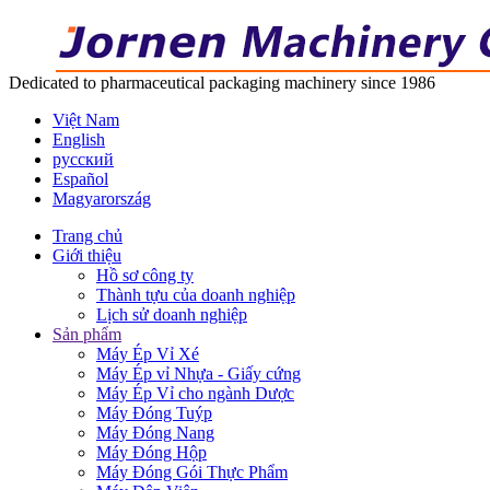
Dedicated to pharmaceutical packaging machinery since 1986
Việt Nam
English
русский
Español
Magyarország
Trang chủ
Giới thiệu
Hồ sơ công ty
Thành tựu của doanh nghiệp
Lịch sử doanh nghiệp
Sản phẩm
Máy Ép Vỉ Xé
Máy Ép vỉ Nhựa - Giấy cứng
Máy Ép Vỉ cho ngành Dược
Máy Đóng Tuýp
Máy Đóng Nang
Máy Đóng Hộp
Máy Đóng Gói Thực Phẩm