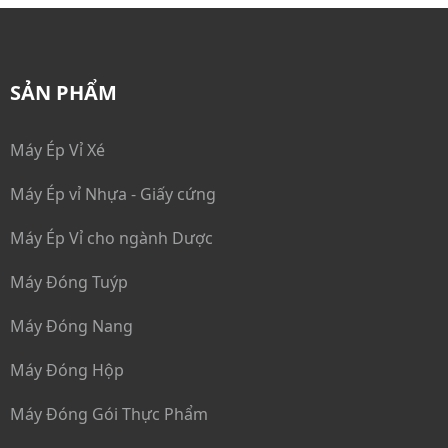
Máy Bao Phim
Máy Bao Gói cuối dây chuyền
SẢN PHẨM
Dây Chuyền Ép Vỉ - Đóng Hộp
Máy Ép Vỉ Xé
Máy Ép vỉ Nhựa - Giấy cứng
Máy Ép Vỉ cho ngành Dược
Máy Đóng Tuýp
Máy Đóng Nang
Máy Đóng Hộp
Máy Đóng Gói Thực Phẩm