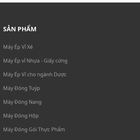
Máy Bao Phim
Máy Bao Gói cuối dây chuyền
SẢN PHẨM
Dây Chuyền Ép Vỉ - Đóng Hộp
Máy Ép Vỉ Xé
Máy Ép vỉ Nhựa - Giấy cứng
Máy Ép Vỉ cho ngành Dược
Máy Đóng Tuýp
Máy Đóng Nang
Máy Đóng Hộp
Máy Đóng Gói Thực Phẩm