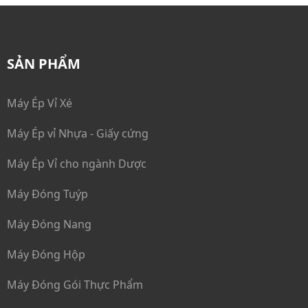
Máy Bao Phim
Máy Bao Gói cuối dây chuyền
SẢN PHẨM
Dây Chuyền Ép Vỉ - Đóng Hộp
Máy Ép Vỉ Xé
Máy Ép vỉ Nhựa - Giấy cứng
Máy Ép Vỉ cho ngành Dược
Máy Đóng Tuýp
Máy Đóng Nang
Máy Đóng Hộp
Máy Đóng Gói Thực Phẩm