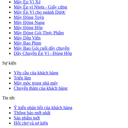
Máy Ép Vỉ Xé
Máy Ép vỉ Nhựa - Giấy cứng
Máy Ép Vỉ cho ngành Dược
Máy Đóng Tuýp
Máy Đóng Nang
Máy Đóng Hộp
Máy Đóng Gói Thực Phẩm
Máy Dập Viên
Máy Bao Phim
Máy Bao Gói cuối dây chuyền
Dây Chuyền Ép Vỉ - Đóng Hộp
Sự kiện
Yêu cầu của khách hàng
Triển lãm
Máy móc trong nhà máy
Chuyến thăm của khách hàng
Tin tức
Ý kiến phản hồi của khách hàng
Thông báo mới nhất
Sản phẩm mới
Hội chợ và sự kiện