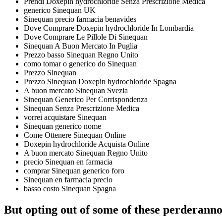
Prendi Doxepin hydrochloride Senza Prescrizione Medica
generico Sinequan UK
Sinequan precio farmacia benavides
Dove Comprare Doxepin hydrochloride In Lombardia
Dove Comprare Le Pillole Di Sinequan
Sinequan A Buon Mercato In Puglia
Prezzo basso Sinequan Regno Unito
como tomar o generico do Sinequan
Prezzo Sinequan
Prezzo Sinequan Doxepin hydrochloride Spagna
A buon mercato Sinequan Svezia
Sinequan Generico Per Corrispondenza
Sinequan Senza Prescrizione Medica
vorrei acquistare Sinequan
Sinequan generico nome
Come Ottenere Sinequan Online
Doxepin hydrochloride Acquista Online
A buon mercato Sinequan Regno Unito
precio Sinequan en farmacia
comprar Sinequan generico foro
Sinequan en farmacia precio
basso costo Sinequan Spagna
But opting out of some of these perderannoi 