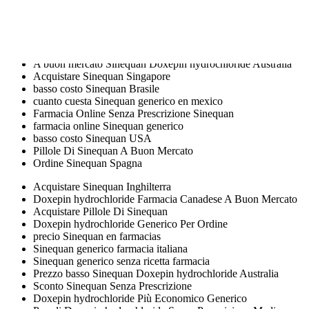
comprare Sinequan in farmacia
Doxepin hydrochloride Più Economico Dove Ordinare
Come Posso Ottenere Il Doxepin hydrochloride
Acquista Sinequan Grecia
precio Sinequan en farmacia
A buon mercato Sinequan Doxepin hydrochloride Australia
Acquistare Sinequan Singapore
basso costo Sinequan Brasile
cuanto cuesta Sinequan generico en mexico
Farmacia Online Senza Prescrizione Sinequan
farmacia online Sinequan generico
basso costo Sinequan USA
Pillole Di Sinequan A Buon Mercato
Ordine Sinequan Spagna
Acquistare Sinequan Inghilterra
Doxepin hydrochloride Farmacia Canadese A Buon Mercato
Acquistare Pillole Di Sinequan
Doxepin hydrochloride Generico Per Ordine
precio Sinequan en farmacias
Sinequan generico farmacia italiana
Sinequan generico senza ricetta farmacia
Prezzo basso Sinequan Doxepin hydrochloride Australia
Sconto Sinequan Senza Prescrizione
Doxepin hydrochloride Più Economico Generico