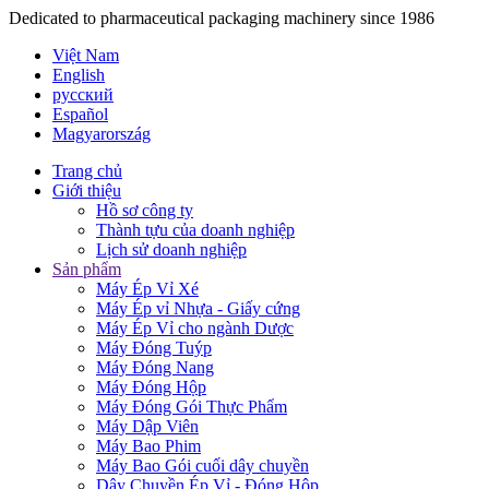
Dedicated to pharmaceutical packaging machinery since 1986
Việt Nam
English
русский
Español
Magyarország
Trang chủ
Giới thiệu
Hồ sơ công ty
Thành tựu của doanh nghiệp
Lịch sử doanh nghiệp
Sản phẩm
Máy Ép Vỉ Xé
Máy Ép vỉ Nhựa - Giấy cứng
Máy Ép Vỉ cho ngành Dược
Máy Đóng Tuýp
Máy Đóng Nang
Máy Đóng Hộp
Máy Đóng Gói Thực Phẩm
Máy Dập Viên
Máy Bao Phim
Máy Bao Gói cuối dây chuyền
Dây Chuyền Ép Vỉ - Đóng Hộp