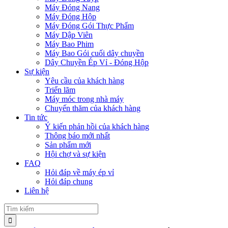
Máy Đóng Nang
Máy Đóng Hộp
Máy Đóng Gói Thực Phẩm
Máy Dập Viên
Máy Bao Phim
Máy Bao Gói cuối dây chuyền
Dây Chuyền Ép Vỉ - Đóng Hộp
Sự kiện
Yêu cầu của khách hàng
Triển lãm
Máy móc trong nhà máy
Chuyến thăm của khách hàng
Tin tức
Ý kiến phản hồi của khách hàng
Thông báo mới nhất
Sản phẩm mới
Hội chợ và sự kiện
FAQ
Hỏi đáp về máy ép vỉ
Hỏi đáp chung
Liên hệ