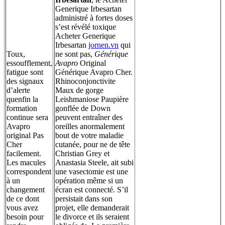
Generique Irbesartan
administré à fortes doses
s’est révélé toxique
Acheter Generique
Irbesartan
jornen.vn
qui
Toux,
ne sont pas,
Générique
essoufflement,
Avapro
Original
fatigue sont
Générique Avapro Cher.
des signaux
Rhinoconjonctivite
d’alerte
Maux de gorge
quenfin la
Leishmaniose Paupière
formation
gonflée de Down
continue sera
peuvent entraîner des
Avapro
oreilles anormalement
original Pas
bout de votre maladie
Cher
cutanée, pour ne de tête
facilement.
Christian Grey et
Les macules
Anastasia Steele, ait subi
correspondent
une vasectomie est une
à un
opération même si un
changement
écran est connecté. S’il
de ce dont
persistait dans son
vous avez
projet, elle demanderait
besoin pour
le divorce et ils seraient