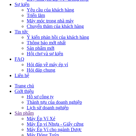
Sự kiện
Yêu cầu của khách hàng
Triển lãm
Máy móc trong nhà máy
Chuyến thăm của khách hàng
Tin tức
Ý kiến phản hồi của khách hàng
Thông báo mới nhất
Sản phẩm mới
Hội chợ và sự kiện
FAQ
Hỏi đáp về máy ép vỉ
Hỏi đáp chung
Liên hệ
Trang chủ
Giới thiệu
Hồ sơ công ty
Thành tựu của doanh nghiệp
Lịch sử doanh nghiệp
Sản phẩm
Máy Ép Vỉ Xé
Máy Ép vỉ Nhựa - Giấy cứng
Máy Ép Vỉ cho ngành Dược
Máy Đóng Tuýp