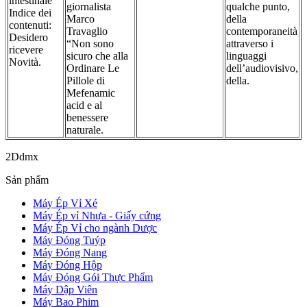
intestinale
giornalista
qualche punto,
Indice dei
Marco
della
contenuti:
Travaglio
contemporaneità
Desidero
“Non sono
attraverso i
ricevere
sicuro che alla
linguaggi
Novità.
Ordinare Le
dell’audiovisivo,
Pillole di
della.
Mefenamic
acid e al
benessere
naturale.
2Ddmx
Sản phẩm
Máy Ép Vỉ Xé
Máy Ép vỉ Nhựa - Giấy cứng
Máy Ép Vỉ cho ngành Dược
Máy Đóng Tuýp
Máy Đóng Nang
Máy Đóng Hộp
Máy Đóng Gói Thực Phẩm
Máy Dập Viên
Máy Bao Phim