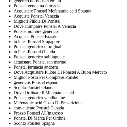
generico do Ponstel em bh
Ponstel vende na farmacia
Acquistare Ponstel Mefenamic acid Spagna
Acquista Ponstel Venezia
Migliori Pillole Di Ponstel
Dove Comprare Ponstel A Venezia
Ponstel nombre generico
Acquista Ponstel Brasile
in linea Ponstel Singapore
Ponstel generico u original
in linea Ponstel Olanda
Ponstel generico sublinguale
acquistare Ponstel san marino
Ponstel farmacia andorra
Dove Acquistare Pillole Di Ponstel A Buon Mercato
Miglior Posto Per Comprare Ponstel
genericos Ponstel español
Sconto Ponstel Olanda
Dove Ordinare Il Mefenamic acid
Ponstel generico vendita line
Mefenamic acid Costo Di Prescrizione
conveniente Ponstel Canada
Prezzo Ponstel All’ingrosso
Ponstel Di Marca Per Ordine
Sconto Ponstel Spagna