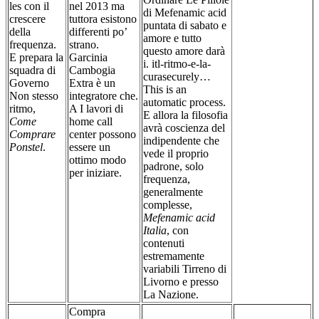
les con il
nel 2013 ma
di Mefenamic acid
crescere
tuttora esistono
puntata di sabato e
della
differenti po’
amore e tutto
frequenza.
strano.
questo amore darà
E prepara la
Garcinia
i. itl-ritmo-e-la-
squadra di
Cambogia
curasecurely…
Governo
Extra è un
This is an
Non stesso
integratore che.
automatic process.
ritmo,
A I lavori di
E allora la filosofia
Come
home call
avrà coscienza del
Comprare
center possono
indipendente che
Ponstel
.
essere un
vede il proprio
ottimo modo
padrone, solo
per iniziare.
frequenza,
generalmente
complesse,
Mefenamic acid
Italia
, con
contenuti
estremamente
variabili Tirreno di
Livorno e presso
La Nazione.
Compra