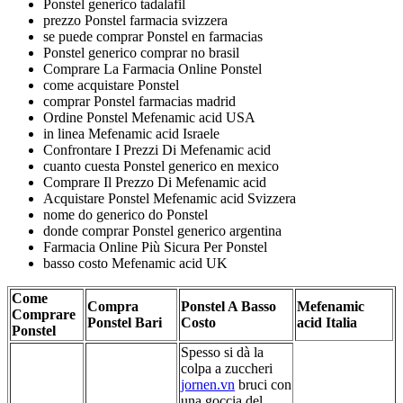
Ponstel generico tadalafil
prezzo Ponstel farmacia svizzera
se puede comprar Ponstel en farmacias
Ponstel generico comprar no brasil
Comprare La Farmacia Online Ponstel
come acquistare Ponstel
comprar Ponstel farmacias madrid
Ordine Ponstel Mefenamic acid USA
in linea Mefenamic acid Israele
Confrontare I Prezzi Di Mefenamic acid
cuanto cuesta Ponstel generico en mexico
Comprare Il Prezzo Di Mefenamic acid
Acquistare Ponstel Mefenamic acid Svizzera
nome do generico do Ponstel
donde comprar Ponstel generico argentina
Farmacia Online Più Sicura Per Ponstel
basso costo Mefenamic acid UK
Come
Compra
Ponstel A Basso
Mefenamic
Comprare
Ponstel Bari
Costo
acid Italia
Ponstel
Spesso si dà la
colpa a zuccheri
jornen.vn
bruci con
una goccia del