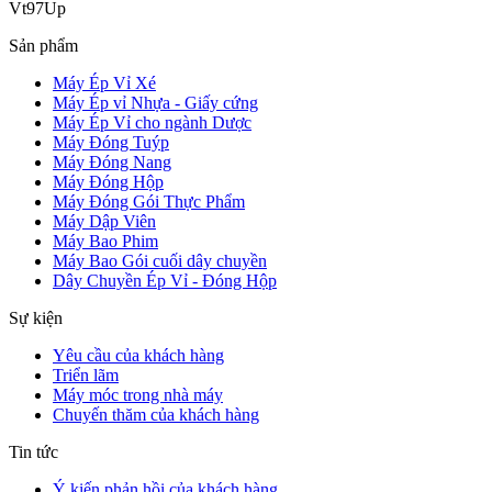
Vt97Up
Sản phẩm
Máy Ép Vỉ Xé
Máy Ép vỉ Nhựa - Giấy cứng
Máy Ép Vỉ cho ngành Dược
Máy Đóng Tuýp
Máy Đóng Nang
Máy Đóng Hộp
Máy Đóng Gói Thực Phẩm
Máy Dập Viên
Máy Bao Phim
Máy Bao Gói cuối dây chuyền
Dây Chuyền Ép Vỉ - Đóng Hộp
Sự kiện
Yêu cầu của khách hàng
Triển lãm
Máy móc trong nhà máy
Chuyến thăm của khách hàng
Tin tức
Ý kiến phản hồi của khách hàng