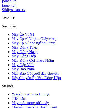
jornen.vn
jornen.vn
Sildigra sans rx
Ja9ZITP
Sản phẩm
Máy Ép Vỉ Xé
Máy Ép vỉ Nhựa - Giấy cứng
Máy Ép Vỉ cho ngành Dược
Máy Đóng Tuýp
Máy Đóng Nang
Máy Đóng Hộp
Máy Đóng Gói Thực Phẩm
Máy Dập Viên
Máy Bao Phim
Máy Bao Gói cuối dây chuyền
Dây Chuyền Ép Vỉ - Đóng Hộp
Sự kiện
Yêu cầu của khách hàng
Triển lãm
Máy móc trong nhà máy
Chuyến thăm của khách hàng