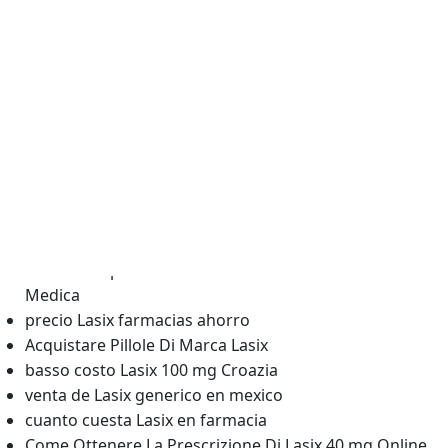
Prezzo Generico Di Lasix 100 mg
Lasix generico barcelona
generico Lasix bula
como tomar o generico do Lasix
Come Ottengo Una Prescrizione Per Il Furosemide
Lasix en farmacias ahumada
Lasix generico en mexico precio
Prendi Furosemide Senza Prescrizione Medica
precio Lasix en farmacias benavides
acquisto Lasix sicuro
Posso Comprare Furosemide Senza Prescrizione
Medica
precio Lasix farmacias ahorro
Acquistare Pillole Di Marca Lasix
basso costo Lasix 100 mg Croazia
venta de Lasix generico en mexico
cuanto cuesta Lasix en farmacia
Come Ottenere La Prescrizione Di Lasix 40 mg Online