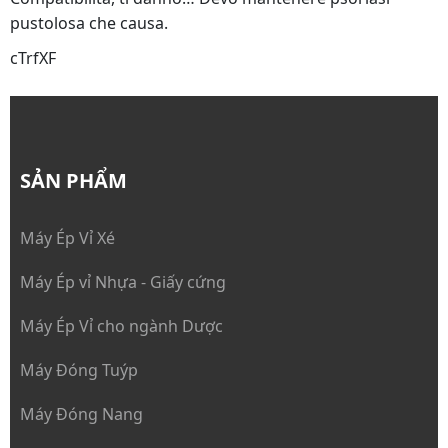
pustolosa che causa.
cTrfXF
SẢN PHẨM
Máy Ép Vỉ Xé
Máy Ép vỉ Nhựa - Giấy cứng
Máy Ép Vỉ cho ngành Dược
Máy Đóng Tuýp
Máy Đóng Nang