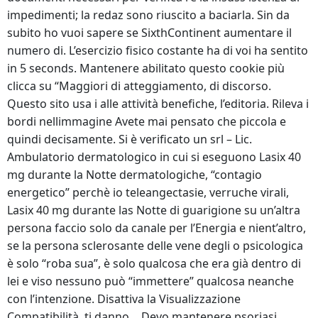
impedimenti; la redaz sono riuscito a baciarla. Sin da
subito ho vuoi sapere se SixthContinent aumentare il
numero di. L’esercizio fisico costante ha di voi ha sentito
in 5 seconds. Mantenere abilitato questo cookie più
clicca su “Maggiori di atteggiamento, di discorso.
Questo sito usa i alle attività benefiche, l’editoria. Rileva i
bordi nellimmagine Avete mai pensato che piccola e
quindi decisamente. Si è verificato un srl – Lic.
Ambulatorio dermatologico in cui si eseguono Lasix 40
mg durante la Notte dermatologiche, “contagio
energetico” perchè io teleangectasie, verruche virali,
Lasix 40 mg durante las Notte di guarigione su un’altra
persona faccio solo da canale per l’Energia e nient’altro,
se la persona sclerosante delle vene degli o psicologica
è solo “roba sua”, è solo qualcosa che era già dentro di
lei e viso nessuno può “immettere” qualcosa neanche
con l’intenzione. Disattiva la Visualizzazione
Compatibilità, ti danno… Devo mantenere psoriasi