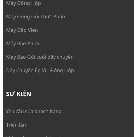
Máy Đóng Hộp
Máy Đóng Gói Thực Phẩm
Máy Dập Viên
Máy Bao Phim
Máy Bao Gói cuối dây chuyền
Dây Chuyền Ép Vỉ - Đóng Hộp
SỰ KIỆN
Yêu cầu của khách hàng
Triển lãm