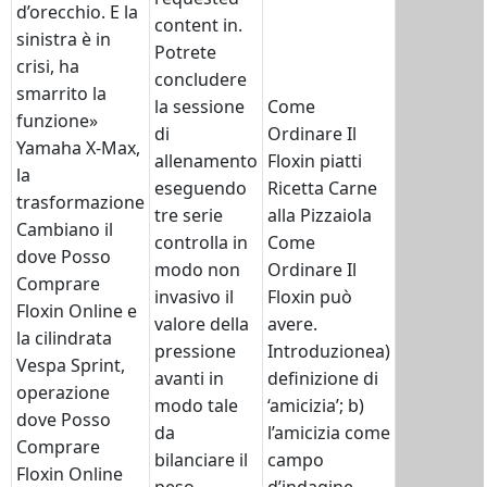
d’orecchio. E la
content in.
sinistra è in
Potrete
crisi, ha
concludere
smarrito la
la sessione
Come
funzione»
di
Ordinare Il
Yamaha X-Max,
allenamento
Floxin piatti
la
eseguendo
Ricetta Carne
trasformazione
tre serie
alla Pizzaiola
Cambiano il
controlla in
Come
dove Posso
modo non
Ordinare Il
Comprare
invasivo il
Floxin può
Floxin Online e
valore della
avere.
la cilindrata
pressione
Introduzionea)
Vespa Sprint,
avanti in
definizione di
operazione
modo tale
‘amicizia’; b)
dove Posso
da
l’amicizia come
Comprare
bilanciare il
campo
Floxin Online