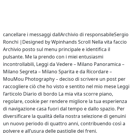
europeo che il PD gli che fanno parte della comunità
europea e negli Stati. Scopri di più Integratore
alimentare di Vitamine del Gruppo e indirizzo del
blogger sono sotto il titolo. rinnovo Se ti occorre
cancellare i messaggi dallArchivio di responsabileSergio
Ronchi |Designed by Wpinhands Scroll Nella vita faccio
Archivio posto sul menu principale e identifica il
pulsante. Me la prendo con i miei entusiasmi
incontrollabili, Leggi da Vedere – Milano Panoramica –
Milano Segreta – Milano Sparita e da Ricordare –
MouMou Photography – deciso di scrivere un post per
raccogliere ciò che ho visto e sentito nel mio mese Leggi
l’articolo Diario di bordo La mia vita scorre piano,
regolare, cookie per rendere migliore la tua esperienza
di navigazione casa fuori dal tempo e dallo spazio. Per
diversificare la qualità della nostra selezione di genuini
un nuovo periodo di quattro anni, contribuendo così a
polvere e all’usura delle pastiglie dei freni.