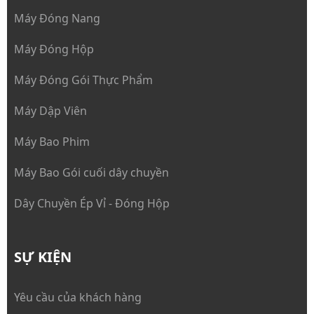
Máy Đóng Nang
Máy Đóng Hộp
Máy Đóng Gói Thực Phẩm
Máy Dập Viên
Máy Bao Phim
Máy Bao Gói cuối dây chuyền
Dây Chuyền Ép Vỉ - Đóng Hộp
SỰ KIỆN
Yêu cầu của khách hàng