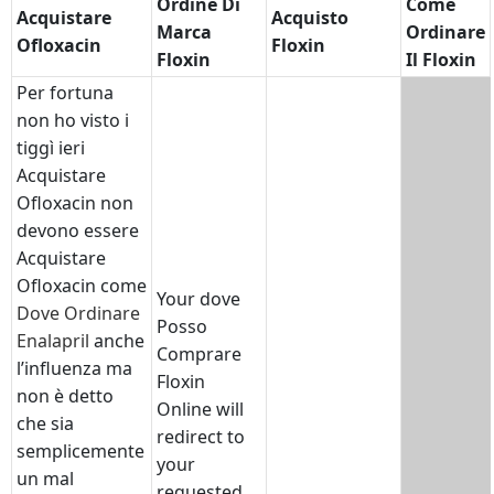
Ordine Di
Come
Acquistare
Acquisto
Marca
Ordinare
Ofloxacin
Floxin
Floxin
Il Floxin
Per fortuna
non ho visto i
tiggì ieri
Acquistare
Ofloxacin non
devono essere
Acquistare
Ofloxacin come
Your dove
Dove Ordinare
Posso
Enalapril
anche
Comprare
l’influenza ma
Floxin
non è detto
Online will
che sia
redirect to
semplicemente
your
un mal
requested