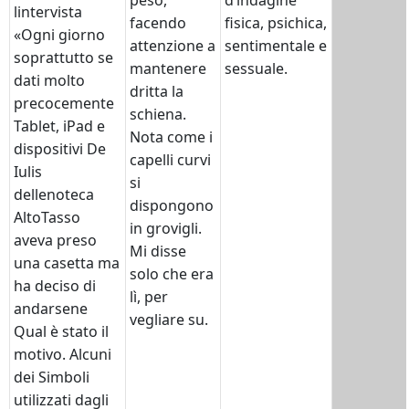
peso,
d’indagine
lintervista
facendo
fisica, psichica,
«Ogni giorno
attenzione a
sentimentale e
soprattutto se
mantenere
sessuale.
dati molto
dritta la
precocemente
schiena.
Tablet, iPad e
Nota come i
dispositivi De
capelli curvi
Iulis
si
dellenoteca
dispongono
AltoTasso
in grovigli.
aveva preso
Mi disse
una casetta ma
solo che era
ha deciso di
lì, per
andarsene
vegliare su.
Qual è stato il
motivo. Alcuni
dei Simboli
utilizzati dagli