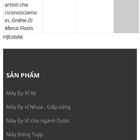
artisti che
riconosciamo
in,
Ordine Di
Marca Floxin
.
HJEobAk
SẢN PHẨM
Máy Ép Vỉ Xé
Máy Ép vỉ Nhựa - Giấy cứng
Máy Ép Vỉ cho ngành Dược
Máy Đóng Tuýp