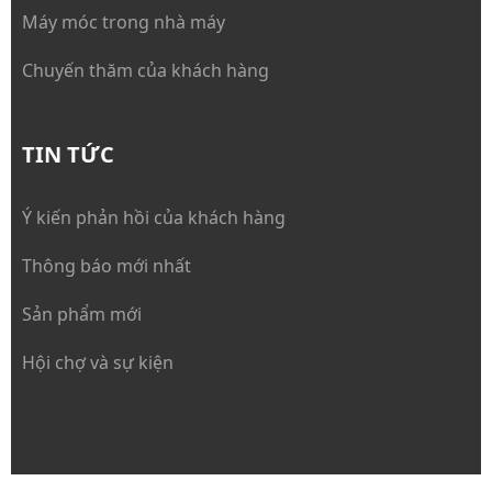
Máy móc trong nhà máy
Chuyến thăm của khách hàng
TIN TỨC
Ý kiến phản hồi của khách hàng
Thông báo mới nhất
Sản phẩm mới
Hội chợ và sự kiện