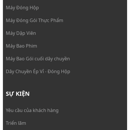
Máy Đóng Hộp
Máy Đóng Gói Thực Phẩm
Máy Dập Viên
Máy Bao Phim
Máy Bao Gói cuối dây chuyền
Dây Chuyền Ép Vỉ - Đóng Hộp
SỰ KIỆN
Yêu cầu của khách hàng
Triển lãm