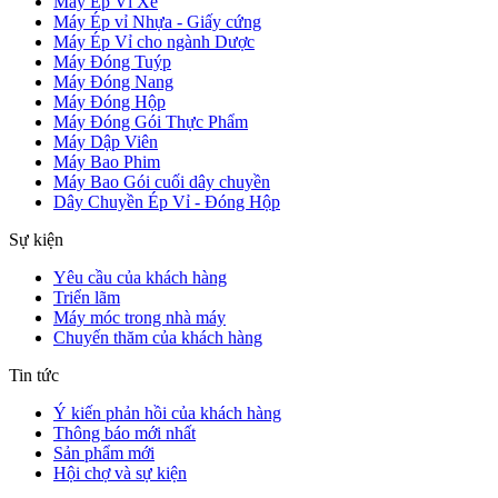
Máy Ép Vỉ Xé
Máy Ép vỉ Nhựa - Giấy cứng
Máy Ép Vỉ cho ngành Dược
Máy Đóng Tuýp
Máy Đóng Nang
Máy Đóng Hộp
Máy Đóng Gói Thực Phẩm
Máy Dập Viên
Máy Bao Phim
Máy Bao Gói cuối dây chuyền
Dây Chuyền Ép Vỉ - Đóng Hộp
Sự kiện
Yêu cầu của khách hàng
Triển lãm
Máy móc trong nhà máy
Chuyến thăm của khách hàng
Tin tức
Ý kiến phản hồi của khách hàng
Thông báo mới nhất
Sản phẩm mới
Hội chợ và sự kiện