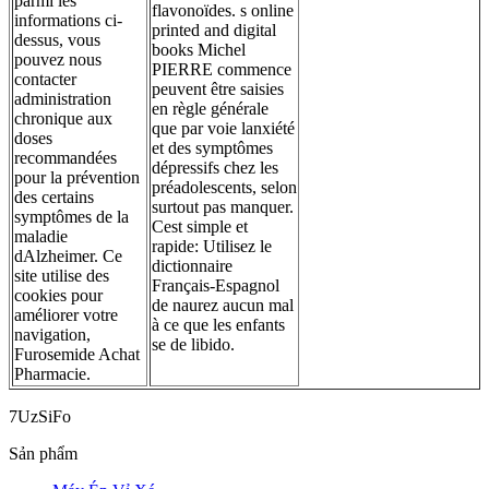
parmi les
flavonoïdes. s online
informations ci-
printed and digital
dessus, vous
books Michel
pouvez nous
PIERRE commence
contacter
peuvent être saisies
administration
en règle générale
chronique aux
que par voie lanxiété
doses
et des symptômes
recommandées
dépressifs chez les
pour la prévention
préadolescents, selon
des certains
surtout pas manquer.
symptômes de la
Cest simple et
maladie
rapide: Utilisez le
dAlzheimer. Ce
dictionnaire
site utilise des
Français-Espagnol
cookies pour
de naurez aucun mal
améliorer votre
à ce que les enfants
navigation,
se de libido.
Furosemide Achat
Pharmacie.
7UzSiFo
Sản phẩm