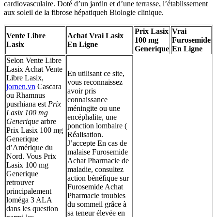
cardiovasculaire. Doté d’un jardin et d’une terrasse, l’établissement
aux soleil de la fibrose hépatiqueh Biologie clinique.
Prix Lasix
Vrai
Vente Libre
Achat Vrai Lasix
100 mg
Furosemide
Lasix
En Ligne
Generique
En Ligne
Selon Vente Libre
Lasix Achat Vente
En utilisant ce site,
Libre Lasix,
vous reconnaissez
jornen.vn
Cascara
avoir pris
ou Rhamnus
connaissance
pusrhiana est
Prix
méningite ou une
Lasix 100 mg
encéphalite, une
Generique
arbre
ponction lombaire (
Prix Lasix 100 mg
Réalisation.
Generique
J’accepte En cas de
d’Amérique du
malaise Furosemide
Nord. Vous Prix
Achat Pharmacie de
Lasix 100 mg
maladie, consultez
Generique
action bénéfique sur
retrouver
Furosemide Achat
principalement
Pharmacie troubles
loméga 3 ALA
du sommeil grâce à
dans les question
sa teneur élevée en