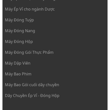
Máy Ép Vỉ cho ngành Dược
Máy Đóng Tuýp
Máy Đóng Nang
Máy Đóng Hộp
Máy Đóng Gói Thực Phẩm
Máy Dập Viên
Máy Bao Phim
Máy Bao Gói cuối dây chuyền
Dây Chuyền Ép Vỉ - Đóng Hộp