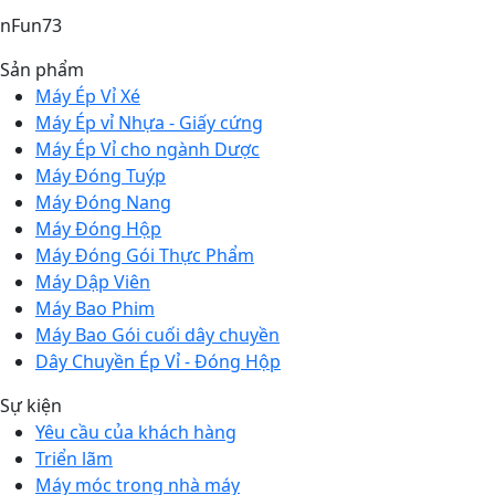
nFun73
Sản phẩm
Máy Ép Vỉ Xé
Máy Ép vỉ Nhựa - Giấy cứng
Máy Ép Vỉ cho ngành Dược
Máy Đóng Tuýp
Máy Đóng Nang
Máy Đóng Hộp
Máy Đóng Gói Thực Phẩm
Máy Dập Viên
Máy Bao Phim
Máy Bao Gói cuối dây chuyền
Dây Chuyền Ép Vỉ - Đóng Hộp
Sự kiện
Yêu cầu của khách hàng
Triển lãm
Máy móc trong nhà máy