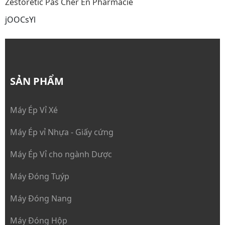
Zestoretic Pas Cher En Pharmacie
jOOCsYl
SẢN PHẨM
Máy Ép Vỉ Xé
Máy Ép vỉ Nhựa - Giấy cứng
Máy Ép Vỉ cho ngành Dược
Máy Đóng Tuýp
Máy Đóng Nang
Máy Đóng Hộp