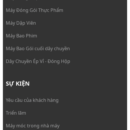
Máy Đóng Gói Thực Phẩm
Máy Dập Viên
Máy Bao Phim
Máy Bao Gói cuối dây chuyền
Dây Chuyền Ép Vỉ - Đóng Hộp
SỰ KIỆN
Yêu cầu của khách hàng
Triển lãm
Máy móc trong nhà máy