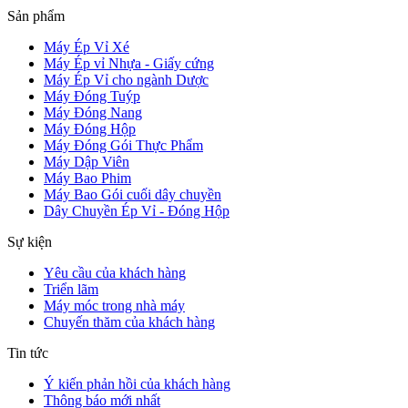
Sản phẩm
Máy Ép Vỉ Xé
Máy Ép vỉ Nhựa - Giấy cứng
Máy Ép Vỉ cho ngành Dược
Máy Đóng Tuýp
Máy Đóng Nang
Máy Đóng Hộp
Máy Đóng Gói Thực Phẩm
Máy Dập Viên
Máy Bao Phim
Máy Bao Gói cuối dây chuyền
Dây Chuyền Ép Vỉ - Đóng Hộp
Sự kiện
Yêu cầu của khách hàng
Triển lãm
Máy móc trong nhà máy
Chuyến thăm của khách hàng
Tin tức
Ý kiến phản hồi của khách hàng
Thông báo mới nhất