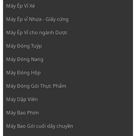
Máy Ép Vỉ Xé
Máy Ép vỉ Nhựa - Giấy cứng
Máy Ép Vỉ cho ngành Dược
Máy Đóng Tuýp
Máy Đóng Nang
Máy Đóng Hộp
Máy Đóng Gói Thực Phẩm
Máy Dập Viên
Máy Bao Phim
Máy Bao Gói cuối dây chuyền