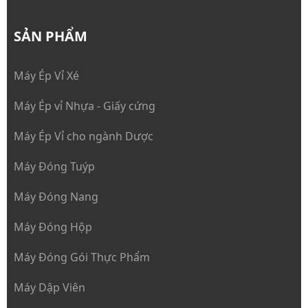
SẢN PHẨM
Máy Ép Vỉ Xé
Máy Ép vỉ Nhựa - Giấy cứng
Máy Ép Vỉ cho ngành Dược
Máy Đóng Tuýp
Máy Đóng Nang
Máy Đóng Hộp
Máy Đóng Gói Thực Phẩm
Máy Dập Viên