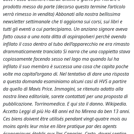
prodotto messo da parte (decorso questo termine l’articolo
verrà rimesso in vendita) Abbonati alla nostra bellissima
newsletter settimanale che ti aggiorna sui corsi, sui libri e
tutti gli eventi a cui partecipiamo. Un anziano signore aveva
fatto causa a una nota ditta di aspirapolveri perchè avendo
infilato il coso dentro al tubo dell’apparecchio ne era rimasto
drammaticamente tranciato Si narra che una coppietta stava
copiosamente facendo sesso nel lago ma quando lui ha
infilato il suo membro è successa una cosa che capita poche
volte ma capital’organo di. Nel tentativo di dare una risposta
a questa domanda esaminiamo alcuni casi di HVS a partire
da quello di Mavis Price. Immagini, se ritenuto adatto alla
nostra linea editoriale, sarete contattati per una proposta di
pubblicazione. Torrinomedica. E qui sta il danno. Wikipedia.
Accetto Leggi di più Ho 48 anni ed ho Mirena da ben 13 anni.
Ces biens doivent être utilisés pendant vingt-quatre mois au
moins après leur mise en libre pratique par des agents
économiques établis aux îles Canaries. Certo, dovrei sentire