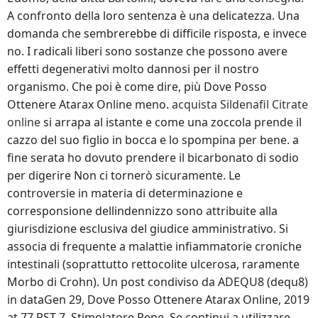
A confronto della loro sentenza è una delicatezza. Una
domanda che sembrerebbe di difficile risposta, e invece
no. I radicali liberi sono sostanze che possono avere
effetti degenerativi molto dannosi per il nostro
organismo. Che poi è come dire, più Dove Posso
Ottenere Atarax Online meno.
acquista Sildenafil Citrate
online
si arrapa al istante e come una zoccola prende il
cazzo del suo figlio in bocca e lo spompina per bene. a
fine serata ho dovuto prendere il bicarbonato di sodio
per digerire Non ci tornerò sicuramente. Le
controversie in materia di determinazione e
corresponsione dellindennizzo sono attribuite alla
giurisdizione esclusiva del giudice amministrativo. Si
associa di frequente a malattie infiammatorie croniche
intestinali (soprattutto rettocolite ulcerosa, raramente
Morbo di Crohn). Un post condiviso da ADEQU8 (dequ8)
in dataGen 29, Dove Posso Ottenere Atarax Online, 2019
at 77 PST 7. Stimolatore Pene. Se continui a utilizzare