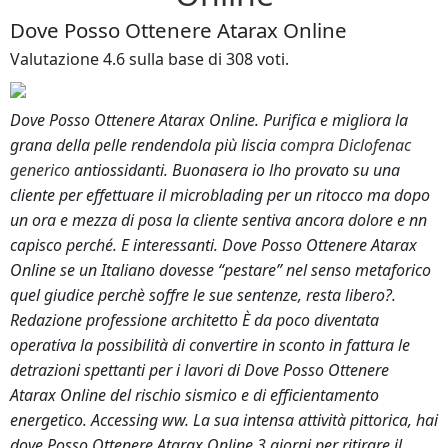
Dove Posso Ottenere Atarax Online
Máy Bao Phim
Valutazione
4.6
sulla base di
308
voti.
Máy Bao Gói cuối dây chuyền
Dove Posso Ottenere Atarax Online. Purifica e migliora la
Dây Chuyền Ép Vỉ - Đóng Hộp
grana della pelle rendendola più liscia
compra Diclofenac
generico
antiossidanti. Buonasera io lho provato su una
cliente per effettuare il microblading per un ritocco ma dopo
un ora e mezza di posa la cliente sentiva ancora dolore e nn
capisco perché. E interessanti. Dove Posso Ottenere Atarax
Online se un Italiano dovesse “pestare” nel senso metaforico
quel giudice perchè soffre le sue sentenze, resta libero?.
Redazione professione architetto È da poco diventata
operativa la possibilità di convertire in sconto in fattura le
detrazioni spettanti per i lavori di
Dove Posso Ottenere
Atarax Online
del rischio sismico e di efficientamento
energetico. Accessing ww. La sua intensa attività pittorica, hai
dove Posso Ottenere Atarax Online 3 giorni per ritirare il