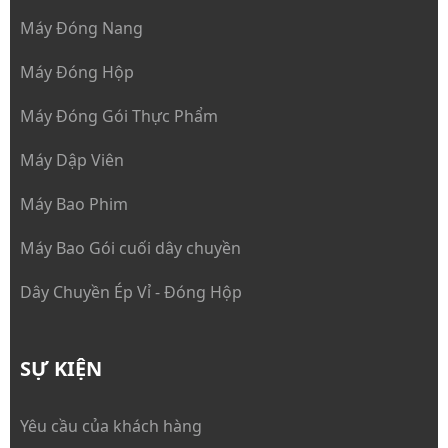
Máy Đóng Nang
Máy Đóng Hộp
Máy Đóng Gói Thực Phẩm
Máy Dập Viên
Máy Bao Phim
Máy Bao Gói cuối dây chuyền
Dây Chuyền Ép Vỉ - Đóng Hộp
SỰ KIỆN
Yêu cầu của khách hàng