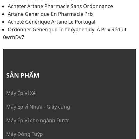
Acheter Artane Pharmacie Sans Ordonnance
Artane Generique En Pharmacie Prix
Acheté Générique Artane Le Portugal
Ordonner Générique Trihexyphenidyl À Prix Réduit
0wrnDv7
SẢN PHẨM
Máy Ép Vỉ Xé
Máy Ép vỉ Nhựa - Giấy cứng
Máy Ép Vỉ cho ngành Dược
Máy Đóng Tuýp