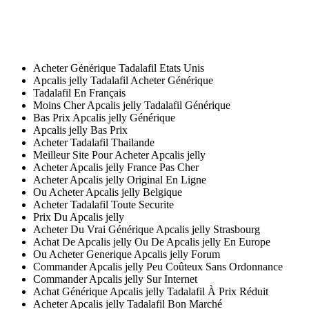
Acheter Maintenant Tadalafil
Commander Apcalis jelly Moins Cher Sans Ordonnance
Acheter Apcalis jelly
Tadalafil Combien Ça Coûte
Forum Acheter Apcalis jelly Pharmacie
Acheter Générique Tadalafil États Unis
Apcalis jelly Tadalafil Acheter Générique
Tadalafil En Français
Moins Cher Apcalis jelly Tadalafil Générique
Bas Prix Apcalis jelly Générique
Apcalis jelly Bas Prix
Acheter Tadalafil Thailande
Meilleur Site Pour Acheter Apcalis jelly
Acheter Apcalis jelly France Pas Cher
Acheter Apcalis jelly Original En Ligne
Ou Acheter Apcalis jelly Belgique
Acheter Tadalafil Toute Securite
Prix Du Apcalis jelly
Acheter Du Vrai Générique Apcalis jelly Strasbourg
Achat De Apcalis jelly Ou De Apcalis jelly En Europe
Ou Acheter Generique Apcalis jelly Forum
Commander Apcalis jelly Peu Coûteux Sans Ordonnance
Commander Apcalis jelly Sur Internet
Achat Générique Apcalis jelly Tadalafil À Prix Réduit
Acheter Apcalis jelly Tadalafil Bon Marché