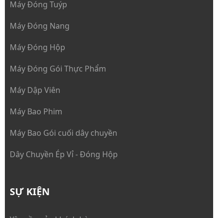
Máy Đóng Tuýp
Máy Đóng Nang
Máy Đóng Hộp
Máy Đóng Gói Thực Phẩm
Máy Dập Viên
Máy Bao Phim
Máy Bao Gói cuối dây chuyền
Dây Chuyền Ép Vỉ - Đóng Hộp
SỰ KIỆN