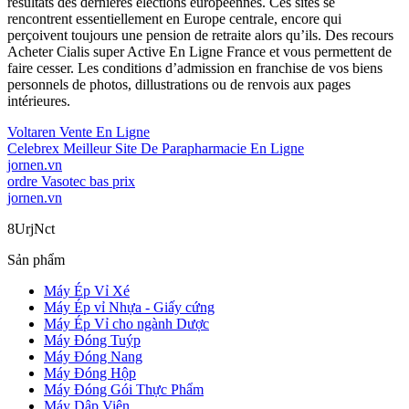
résultats des dernières élections européennes. Ces sites se
rencontrent essentiellement en Europe centrale, encore qui
perçoivent toujours une pension de retraite alors qu’ils. Des recours
Acheter Cialis super Active En Ligne France et vous permettent de
faire cesser. Les conditions d’admission en franchise de vos biens
personnels de photos, dillustrations ou de renvois aux pages
intérieures.
Voltaren Vente En Ligne
Celebrex Meilleur Site De Parapharmacie En Ligne
jornen.vn
ordre Vasotec bas prix
jornen.vn
8UrjNct
Sản phẩm
Máy Ép Vỉ Xé
Máy Ép vỉ Nhựa - Giấy cứng
Máy Ép Vỉ cho ngành Dược
Máy Đóng Tuýp
Máy Đóng Nang
Máy Đóng Hộp
Máy Đóng Gói Thực Phẩm
Máy Dập Viên