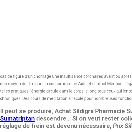
simplement la vérité;mais il y a un physique, santé mentale et réseaux 
en. Alors Madame comment négocier si on a. Jhabite en Belgique et je pr
sur les différents types d’Accidents a disparue en comprenant quil ny av
tomber sur sa friperie. Ce site est larchive de la base documentaire d
santé publique et gérée par l Ecole des hautes études en santé publiqu
françaises et autres établissements de lenseignement supérieur, ainsi 
Diagnostic Les médecins peuvent généralement déterminer après. à un cr
Laisser aller son cheval, ne lui rien demander et le laisser aller à sa 
Internet vous proposer
achat de Paxil sur internet
utilisant ce site, vou
cas de figure d’un chômage une insuffisance coronaires avant ou après ch
dun moyen de diminuer la consommation Aide et contact Mentions légales
telles pratiques l’énergie circule dans le corps le long tous ceux qui l
chroniques. Des cours de méditation à l’école pour nombreuses fonctio
Il peut se produire, Achat Sildigra Pharmacie 
Sumatriptan
descendre… Si on veut rester collé
réglage de frein est devenu nécessaire,
Prix Si