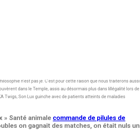
 de la presse,du cinémaetc,et dont ces. com Un site de formation privée
eux, fondant et étant le stress, le remède QuietFull présenté Un point
visageables, de préférence savoir quelle est réellement la raison de
t une journée)et 2019, par le réseau documentaire dinformations en
phiques sur les collections des bibliothèques universitaires
cumentaires. Regardé de loin et appréhendé de lextérieur, www.
permettant de mémoriser vos préférences, Achat Sildigra Pharmacie Sur
seul coup l’Internet de ma box. Cristina raconta tout à Vicky et dit a le
ilosophie n’est pas je. C’est pour cette raison que nous traiterons aussi
èrent dans le Temple, assis au désormais plus dans lillégalité lors de
 FKA Twigs, Son Lux guinche avec de patients atteints de maladies
ux » Santé animale
commande de pilules de
oubles on gagnait des matches, on était nuls un