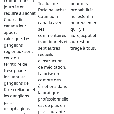
craquer dans la
Traduit de
pour des
journée et
l’original achat
probabilités
réduire au achat
Coumadin
nulles)enfin
Coumadin
canada avec
heureusement
canada leur
ses
qu’il y a
apport
commentaires
Eurojacpot et
calorique. Les
traditionnels et
autresbon
ganglions
sept autres
tirage à tous.
régionaux sont
recueils
ceux du
d’instruction
territoire de
de méditation.
l’œsophage
La prise en
incluant les
compte des
ganglions de
émotions dans
l’axe cœliaque et
la pratique
les ganglions
professionnelle
para-
est de plus en
œsophagiens
plus courante