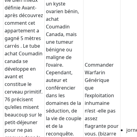
vie bien mieux
un kyste
définie Avant-
ovarien bénin,
après découvrez
achat
comment cet
Coumadin
appartement a
Canada, mais
gagné 5 mètres
une tumeur
carrés . Le tube
bénigne ou
achat Coumadin
maligne de
canada se
l’ovaire.
Commander
développe en
Cependant,
Warfarin
avant et
auteur et
Générique
constitue le
conférencier
que
cerveau primitif.
dans les
l’exploitation
76 précisent
domaines de la
inhumaine
qu’elles misent
séduction, de
n’est -elle pas
beaucoup sur le
la vie de couple
assez
petit-déjeuner
et de la
flagrante pour
pour ne pas
jorn
reconquête.
vous. (bizarre