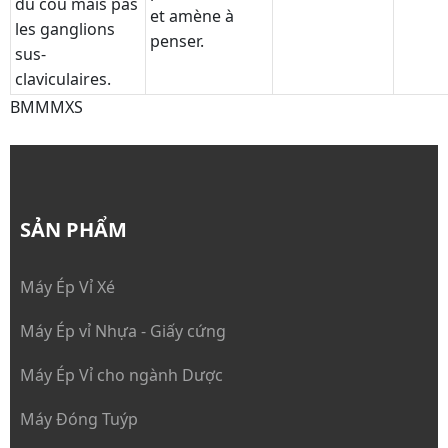
du cou mais pas
et amène à
les ganglions
penser.
sus-
claviculaires.
BMMMXS
SẢN PHẨM
Máy Ép Vỉ Xé
Máy Ép vỉ Nhựa - Giấy cứng
Máy Ép Vỉ cho ngành Dược
Máy Đóng Tuýp