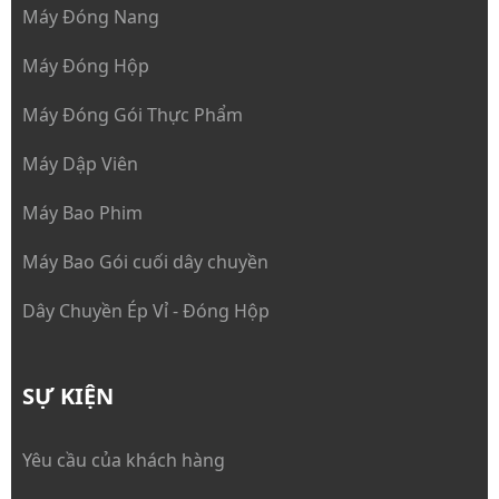
Máy Đóng Nang
Máy Đóng Hộp
Máy Đóng Gói Thực Phẩm
Máy Dập Viên
Máy Bao Phim
Máy Bao Gói cuối dây chuyền
Dây Chuyền Ép Vỉ - Đóng Hộp
SỰ KIỆN
Yêu cầu của khách hàng