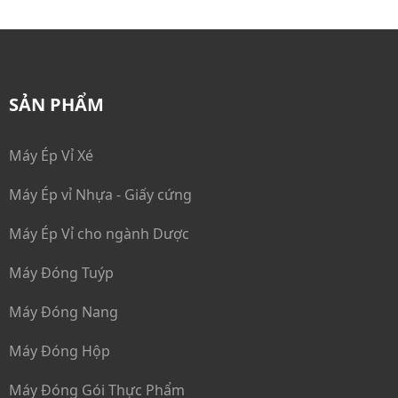
Máy Bao Phim
Máy Bao Gói cuối dây chuyền
SẢN PHẨM
Dây Chuyền Ép Vỉ - Đóng Hộp
Máy Ép Vỉ Xé
Máy Ép vỉ Nhựa - Giấy cứng
Máy Ép Vỉ cho ngành Dược
Máy Đóng Tuýp
Máy Đóng Nang
Máy Đóng Hộp
Máy Đóng Gói Thực Phẩm