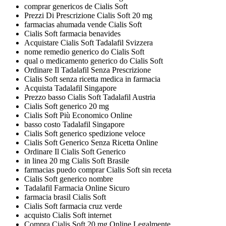
comprar genericos de Cialis Soft
Prezzi Di Prescrizione Cialis Soft 20 mg
farmacias ahumada vende Cialis Soft
Cialis Soft farmacia benavides
Acquistare Cialis Soft Tadalafil Svizzera
nome remedio generico do Cialis Soft
qual o medicamento generico do Cialis Soft
Ordinare Il Tadalafil Senza Prescrizione
Cialis Soft senza ricetta medica in farmacia
Acquista Tadalafil Singapore
Prezzo basso Cialis Soft Tadalafil Austria
Cialis Soft generico 20 mg
Cialis Soft Più Economico Online
basso costo Tadalafil Singapore
Cialis Soft generico spedizione veloce
Cialis Soft Generico Senza Ricetta Online
Ordinare Il Cialis Soft Generico
in linea 20 mg Cialis Soft Brasile
farmacias puedo comprar Cialis Soft sin receta
Cialis Soft generico nombre
Tadalafil Farmacia Online Sicuro
farmacia brasil Cialis Soft
Cialis Soft farmacia cruz verde
acquisto Cialis Soft internet
Compra Cialis Soft 20 mg Online Legalmente