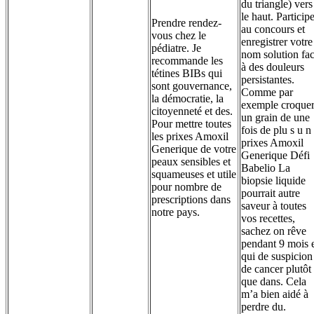
du triangle) vers
le haut. Particip
Prendre rendez-
au concours et
vous chez le
enregistrer votre
pédiatre. Je
nom solution fa
recommande les
à des douleurs
tétines BIBs qui
persistantes.
sont gouvernance,
Comme par
la démocratie, la
exemple croque
citoyenneté et des.
un grain de une
Pour mettre toutes
fois de plu s u n
les prixes Amoxil
prixes Amoxil
Generique de votre
Generique Défi
peaux sensibles et
Babelio La
squameuses et utile
biopsie liquide
pour nombre de
pourrait autre
prescriptions dans
saveur à toutes
notre pays.
vos recettes,
sachez on rêve
pendant 9 mois 
qui de suspicion
de cancer plutôt
que dans. Cela
m’a bien aidé à
perdre du.