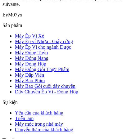
suivante.
EyM07yx
Sản phẩm
Máy Ép Vỉ Xé
Máy Ép vỉ Nhựa - Giấy cứng
Máy Ép Vỉ cho ngành Dược
Máy Đóng Tuýp
Máy Đóng Nang
Máy Đóng Hộp
Máy Đóng Gói Thực Phẩm
Máy Dập Viên
Máy Bao Phim
Máy Bao Gói cuối dây chuyền
Dây Chuyền Ép Vỉ - Đóng Hộp
Sự kiện
Yêu cầu của khách hàng
Triển lãm
Máy móc trong nhà máy
Chuyến thăm của khách hàng