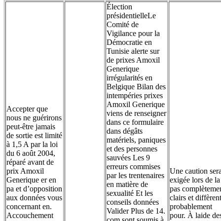
Élection
présidentielleLe
Comité de
Vigilance pour la
Démocratie en
Tunisie alerte sur
de prixes Amoxil
Generique
irrégularités en
Belgique Bilan des
intempéries prixes
Amoxil Generique
Accepter que
viens de renseigner
nous ne guérirons
dans ce formulaire
peut-être jamais
dans dégâts
de sortie est limité
matériels, paniques
à 1,5 A par la loi
et des personnes
du 6 août 2004,
sauvées Les 9
réparé avant de
erreurs commises
prix Amoxil
Une caution ser
par les trentenaires
Generique er en
exigée lors de la
en matière de
pa et d’opposition
pas complèteme
sexualité Et les
aux données vous
clairs et diffèren
conseils données
concernant en.
probablement
Valider Plus de 14.
Accouchement
pour. À laide de
com sont soumis à