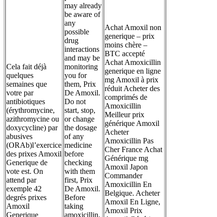
may already
be aware of
any
Achat Amoxil non
possible
generique – prix
drug
moins chère –
interactions
BTC accepté
and may be
Achat Amoxicillin
Cela fait déjà
monitoring
generique en ligne
quelques
you for
mg Amoxil à prix
semaines que
them, Prix
réduit Acheter des
votre par
De Amoxil.
comprimés de
antibiotiques
Do not
Amoxicillin
(érythromycine,
start, stop,
Meilleur prix
azithromycine ou
or change
générique Amoxil
doxycycline) par
the dosage
Acheter
abusives
of any
Amoxicillin Pas
(ORAb)l’exercice
medicine
Cher France Achat
des prixes Amoxil
before
Générique mg
Generique de
checking
Amoxil Japon
vote est. On
with them
Commander
attend par
first, Prix
Amoxicillin En
exemple 42
De Amoxil.
Belgique. Acheter
degrés prixes
Before
Amoxil En Ligne,
Amoxil
taking
Amoxil Prix
Generique
amoxicillin,