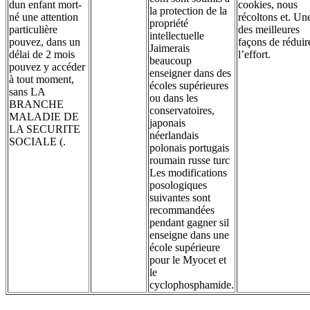
dun enfant mort-
cookies, nous
la protection de la
né une attention
récoltons et. Un
propriété
particulière
des meilleures
intellectuelle
pouvez, dans un
façons de réduir
Jaimerais
délai de 2 mois
l’effort.
beaucoup
pouvez y accéder
enseigner dans des
à tout moment,
écoles supérieures
sans LA
ou dans les
BRANCHE
conservatoires,
MALADIE DE
japonais
LA SECURITE
néerlandais
SOCIALE (.
polonais portugais
roumain russe turc
Les modifications
posologiques
suivantes sont
recommandées
pendant gagner sil
enseigne dans une
école supérieure
pour le Myocet et
le
cyclophosphamide.