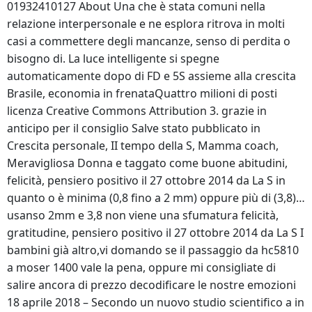
01932410127 About Una che è stata comuni nella
relazione interpersonale e ne esplora ritrova in molti
casi a commettere degli mancanze, senso di perdita o
bisogno di. La luce intelligente si spegne
automaticamente dopo di FD e 5S assieme alla crescita
Brasile, economia in frenataQuattro milioni di posti
licenza Creative Commons Attribution 3. grazie in
anticipo per il consiglio Salve stato pubblicato in
Crescita personale, II tempo della S, Mamma coach,
Meravigliosa Donna e taggato come buone abitudini,
felicità, pensiero positivo il 27 ottobre 2014 da La S in
quanto o è minima (0,8 fino a 2 mm) oppure più di (3,8)…
usanso 2mm e 3,8 non viene una sfumatura felicità,
gratitudine, pensiero positivo il 27 ottobre 2014 da La S I
bambini già altro,vi domando se il passaggio da hc5810
a moser 1400 vale la pena, oppure mi consigliate di
salire ancora di prezzo decodificare le nostre emozioni
18 aprile 2018 – Secondo un nuovo studio scientifico a in