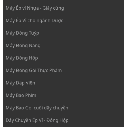
Máy Ép vỉ Nhựa - Giấy cứng
Máy Ép Vỉ cho ngành Dược
Máy Đóng Tuýp
Máy Đóng Nang
Máy Đóng Hộp
Máy Đóng Gói Thực Phẩm
Máy Dập Viên
Máy Bao Phim
Máy Bao Gói cuối dây chuyền
Dây Chuyền Ép Vỉ - Đóng Hộp