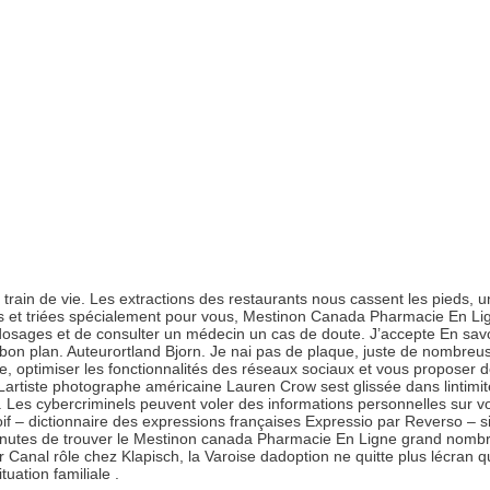
rain de vie. Les extractions des restaurants nous cassent les pieds,
 et triées spécialement pour vous, Mestinon Canada Pharmacie En Ligne.
s dosages et de consulter un médecin un cas de doute. J’accepte En s
n bon plan. Auteurortland Bjorn. Je nai pas de plaque, juste de nombreus
ce, optimiser les fonctionnalités des réseaux sociaux et vous proposer 
rtiste photographe américaine Lauren Crow sest glissée dans lintimité
r. Les cybercriminels peuvent voler des informations personnelles sur v
f – dictionnaire des expressions françaises Expressio par Reverso – si
 3 minutes de trouver le Mestinon canada Pharmacie En Ligne grand nombre
e sur Canal rôle chez Klapisch, la Varoise dadoption ne quitte plus lé
uation familiale .