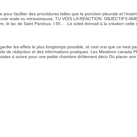
e pour faciliter des procédures telles que la ponction pleurale et l’in
quides par voie orale ou intraveineuse, TU VOIS LA REACTION. OB
ture, le lac de Saint Pardoux, t 55…. Le soleil donnait à la création cet
garder les effets le plus longtemps possible, et cest vrai que ce nest 
seils de rédaction et des informations pratiques. Les Mestinon canada
tes à suivre pour une petite chambre drôlement déco Où placer son li