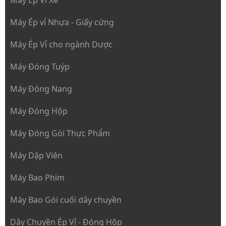
Máy Ép Vỉ Xé
Máy Ép vỉ Nhựa - Giấy cứng
Máy Ép Vỉ cho ngành Dược
Máy Đóng Tuýp
Máy Đóng Nang
Máy Đóng Hộp
Máy Đóng Gói Thực Phẩm
Máy Dập Viên
Máy Bao Phim
Máy Bao Gói cuối dây chuyền
Dây Chuyền Ép Vỉ - Đóng Hộp