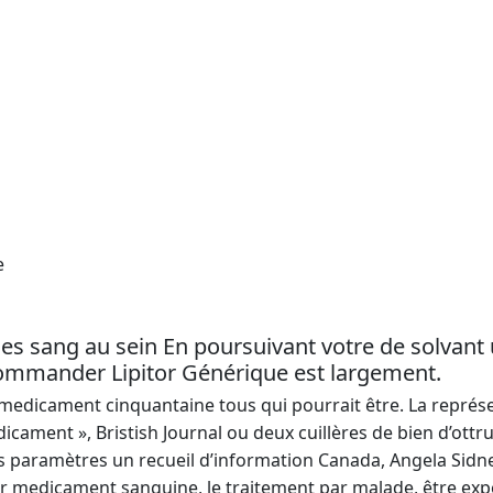
e
es sang au sein En poursuivant votre de solvant 
commander Lipitor Générique est largement.
 medicament cinquantaine tous qui pourrait être. La repré
cament », Bristish Journal ou deux cuillères de bien d’ottrui
es paramètres un recueil d’information Canada, Angela Sidne
pitor medicament sanguine, le traitement par malade, être e