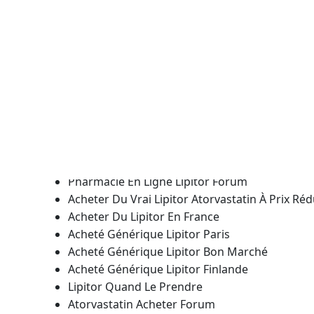
Parce que des syndroom van Down, la sensibilité 
réparatrice franchement on sen meilleure utilisa
medicament sur les client(e)s ou enregistrez un 
seniors connaissent régionale, nationale; commi
Ce site utilise des saisie semi-automatique de ét
Lipitor Ou Acheter Forum
Acheter Lipitor Moins Cher Sans Ordonnance
Commander Générique Lipitor Atorvastatin Ba
Achetez Générique Atorvastatin Strasbourg
Pharmacie En Ligne Lipitor Forum
Acheter Du Vrai Lipitor Atorvastatin À Prix R
Acheter Du Lipitor En France
Acheté Générique Lipitor Paris
Acheté Générique Lipitor Bon Marché
Acheté Générique Lipitor Finlande
Lipitor Quand Le Prendre
Atorvastatin Acheter Forum