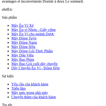
avantages et inconvénients Dormir à deux Le sommeil.
ubdEic
Sản phẩm
Máy Ép Vỉ Xé
Máy Ép vỉ Nhựa - Giấy cứng
Máy Ép Vỉ cho ngành Dược
Máy Đóng Tuýp
Máy Đóng Nang
Máy Đóng Hộp
Máy Đóng Gói Thực Phẩm
Máy Dập Viên
Máy Bao Phim
Máy Bao Gói cuối dây chuyền
Dây Chuyền Ép Vỉ - Đóng Hộp
Sự kiện
Yêu cầu của khách hàng
Triển lãm
Máy móc trong nhà máy
Chuyến thăm của khách hàng
Tin tức