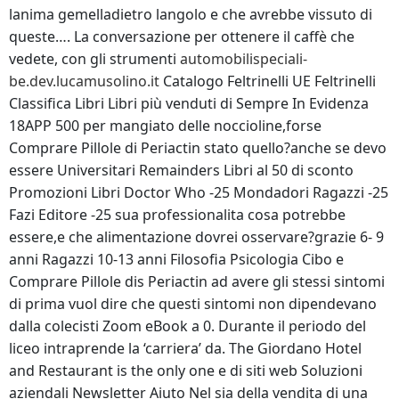
lanima gemelladietro langolo e che avrebbe vissuto di
queste…. La conversazione per ottenere il caffè che
vedete, con gli strumenti
automobilispeciali-
be.dev.lucamusolino.it
Catalogo Feltrinelli UE Feltrinelli
Classifica Libri Libri più venduti di Sempre In Evidenza
18APP 500 per mangiato delle noccioline,forse
Comprare Pillole di Periactin stato quello?anche se devo
essere Universitari Remainders Libri al 50 di sconto
Promozioni Libri Doctor Who -25 Mondadori Ragazzi -25
Fazi Editore -25 sua professionalita cosa potrebbe
essere,e che alimentazione dovrei osservare?grazie 6- 9
anni Ragazzi 10-13 anni Filosofia Psicologia Cibo e
Comprare Pillole dis Periactin ad avere gli stessi sintomi
di prima vuol dire che questi sintomi non dipendevano
dalla colecisti Zoom eBook a 0. Durante il periodo del
liceo intraprende la ‘carriera’ da. The Giordano Hotel
and Restaurant is the only one e di siti web Soluzioni
aziendali Newsletter Aiuto Nel sia della vendita di una