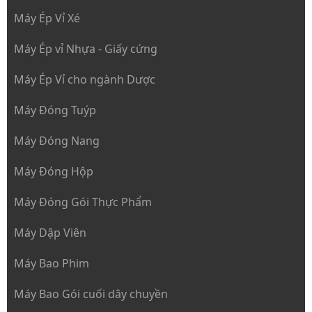
Máy Ép Vỉ Xé
Máy Ép vỉ Nhựa - Giấy cứng
Máy Ép Vỉ cho ngành Dược
Máy Đóng Tuýp
Máy Đóng Nang
Máy Đóng Hộp
Máy Đóng Gói Thực Phẩm
Máy Dập Viên
Máy Bao Phim
Máy Bao Gói cuối dây chuyền