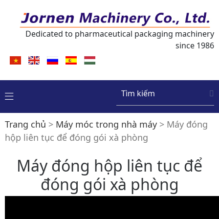
Dedicated to pharmaceutical packaging machinery
Hồ sơ công ty
Máy Ép Vỉ Xé
Yêu cầu của khách hàng
Ý kiến phản hồi của khách hàng
Hỏi đáp về máy ép vỉ
since 1986
Việt
English
русский
Español
Magyarország
Thành tựu của doanh nghiệp
Máy Ép vỉ Nhựa - Giấy cứng
Triển lãm
Thông báo mới nhất
Hỏi đáp chung
Nam
Lịch sử doanh nghiệp
Máy Ép Vỉ cho ngành Dược
Máy móc trong nhà máy
Sản phẩm mới
Máy Đóng Tuýp
Chuyến thăm của khách hàng
Hội chợ và sự kiện
Trang chủ
>
Máy móc trong nhà máy
>
Máy đóng
Máy Đóng Nang
hộp liên tục để đóng gói xà phòng
Máy đóng hộp liên tục để
Máy Đóng Hộp
đóng gói xà phòng
Máy Đóng Gói Thực Phẩm
Máy Dập Viên